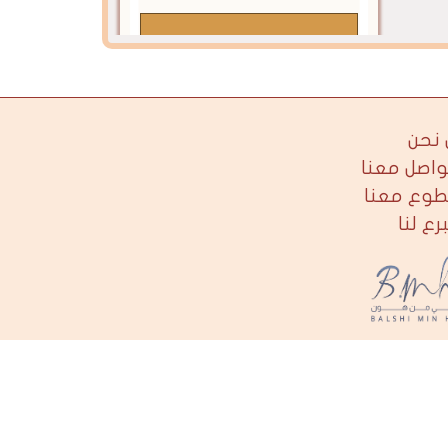
حتقدري
نحن
واصل معنا
طوع معنا
برع لنا
10 أمور يجب أن تتخلي عنها
لتعيشي في سلام
لشي من هون
Co