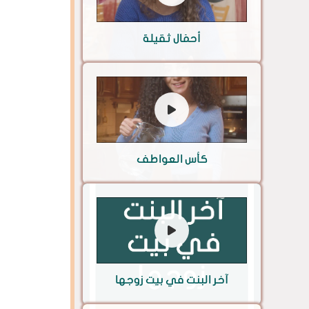
أحمَال ثقيلة
كأس العواطف
آخر البنت في بيت زوجها