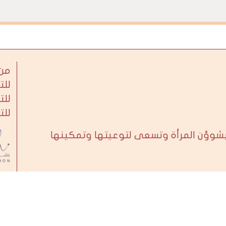
من 
للت
للت
للت
بشوؤن المرأة وتسعى لتوعيتها وتمكينها
ب
pyright 2026
ATHAR
. All Rights Reserved. Developed By
BoshD