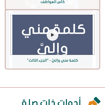
كأس العواطف
كلمة مني وإليَّ - "الجزء الثالث"
أدوات ذات صلة