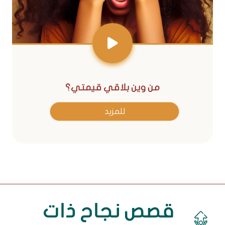
من وين بلاقي قيمتي؟
للمزيد
قصص نجاح ذات