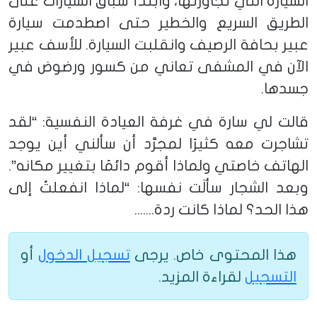
السيارة التي تجاوزتها، وابتدأ سباق السيارات على
الطريق السريع والخطير حتى اصطدمت سيارة
عبير بحافة الرصيف وانقلبت السيارة. للأسف عبير
الآن في المشفى تعاني من كسور ورضوض في
جسدها.
قالت لي سارة في غرفة العيادة النفسية: “لقد
تشاجرت معه كثيرًا لمجرَّد أن سألني أين يوجد
الهاتف خاصتي ولماذا أقوم دائمًا بتغيير مكانه”.
وبعد الشجار سألَت نفسها: “لماذا انفعلتُ إلى
هذا الحد؟ لماذا كانت ردة.......
هذا المحتوى خاص. يرجى
تسجيل الدخول
أو
التسجيل
لقراءة المزيد.