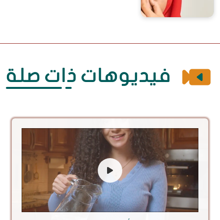
أين غضبكِ؟ لماذ تغيَّرتِ؟ عودي كما كنتِ
فيديوهات ذات صلة