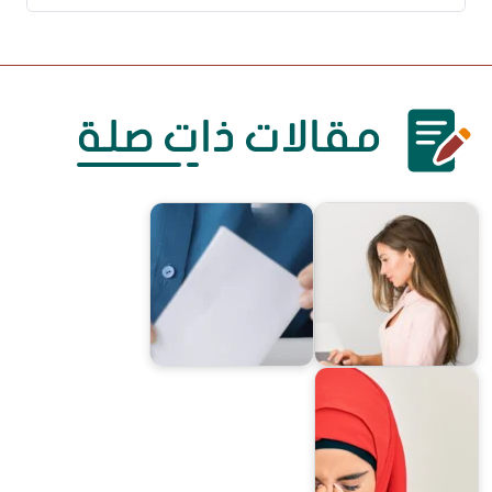
مقالات ذات صلة
هل كوني امرأة يحدّ من تأثيري؟
التمكين السياسي