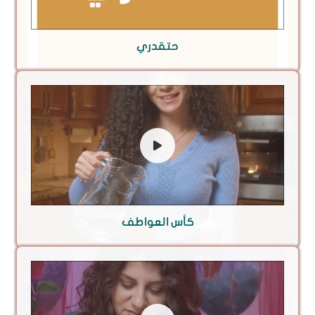
حتقدري
كأس العواطف