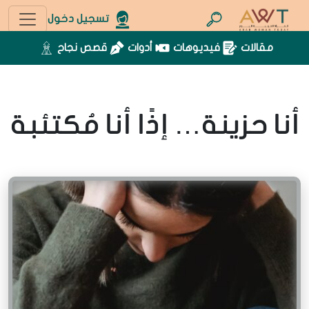
تسجيل دخول
مقالات
فيديوهات
أدوات
قصص نجاح
أنا حزينة… إذًا أنا مُكتئبة