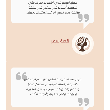
عمق الوجع الذي أشعر به يفرض عليّ
الصمت. أخطأت في حياتي في علاقة
فاشلة، ولم أجني إلا الحزن والندمّ والهمّ.
قصة سمر
مرام سيدة متزوجة تعاني من عدم الإحساس
بالقيمة والفائدة وتريد ان تستقل ماديا
وتعمل ولكنها لم تنهي دراستها الثانوية
وتزوجت وهي صغيرة وأنجبت 3 أبناء .