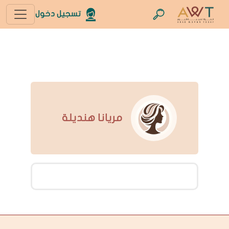
تسجيل دخول
مريانا هنديلة