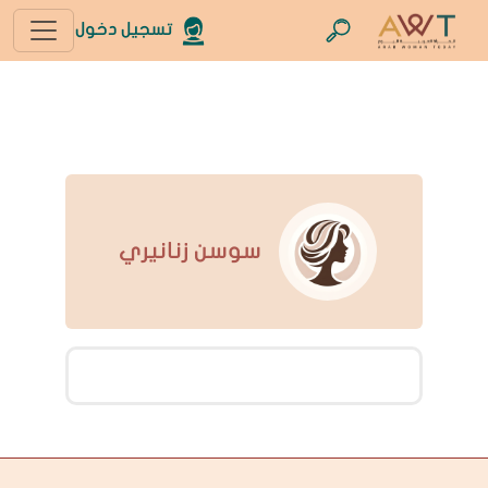
تسجيل دخول
سوسن زنانيري