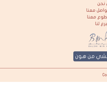
نحن
واصل معنا
طوع معنا
برع لنا
لشي من هون
Co