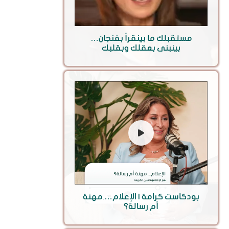
مستقبلك ما بينقرأ بفنجان…
بينبنى بعقلك وبقلبك
بودكاست كرامة | الإعلام….مهنة
أم رسالة؟