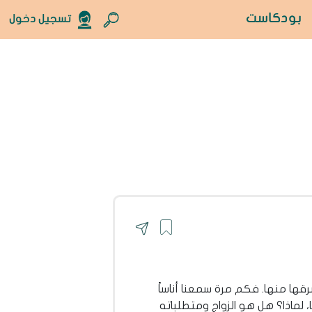
بودكاست
تسجيل دخول
قها منها. فكم مرة سمعنا أناساً
 لماذا؟ هل هو الزواج ومتطلباته