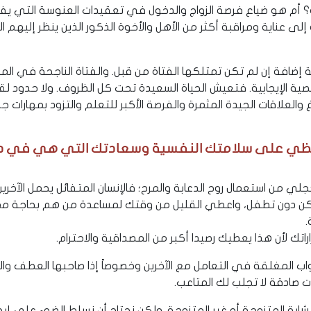
ة؟ أم هو ضياع فرصة الزواج والدخول في تعقيدات العنوسة التي يفرض
جة إلى عناية ومراقبة أكثر من الأهل والأخوة الذكور الذين ينظر إلي
ة إضافة إن لم تكن تمتلكها الفتاة من قبل. والفتاة الناجحة في ا
ية الإيجابية. فتعيش الحياة السعيدة تحت كل الظروف. ولا حدود لقد
العلاقات الجيدة المثمرة والفرصة الأكبر للتعلم والتزود بمهارات
حافظي على سلامتك النفسية وسعادتك التي هي في د
ي من استعمال روح الدعابة والمرح؛ فالإنسان المتفائل يحمل الآخ
ن دون تطفل، واعطي القليل من وقتك لمساعدة من هم بحاجة ممن
.
لأن هذا يعطيك رصيدا أكبر من المصداقية والاحترام.
اب المغلقة في التعامل مع الآخرين وخصوصاً إذا صاحبها العطف والحنو
 صادقة لا تجلب لك المتاعب.
للشابة المتزوجة أو غير المتزوجة. ولكن نحتاج أن نسلط الضوء على إيجا