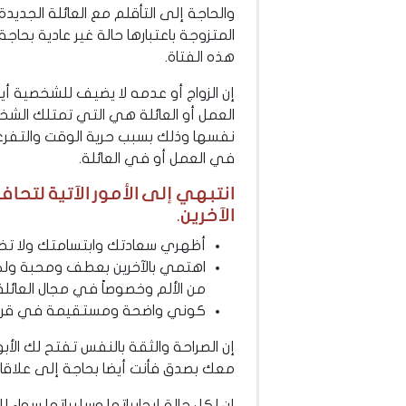
والحاجة إلى التأقلم مع العائلة الجديد
المتزوجة باعتبارها حالة غير عادية بحا
هذه الفتاة.
إن الزواج أو عدمه لا يضيف للشخصية أي
العمل أو العائلة هي التي تمتلك الشخص
نفسها وذلك بسبب حرية الوقت والتفرغ و
في العمل أو في العائلة.
انتبهي إلى الأمور الآتية لت
الآخرين.
أظهري سعادتك وابتسامتك ولا تخجل
اهتمي بالآخرين بعطف ومحبة ولك
من الألم وخصوصاً في مجال العائلة
كوني واضحة ومستقيمة في قراراتك 
إن الصراحة والثقة بالنفس تفتح لك الأبو
معك بصدق فأنت أيضا بحاجة إلى علاقات
إن لكل حالة إيجابياتها وسلبياتها سواء 