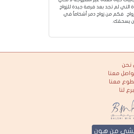
 التي لم تجد بعد فرصة جيدة للزواج
زواج. فكم من زواج دمر أشخاصاً في
 أن يسحقك.
نحن
واصل معنا
طوع معنا
برع لنا
لشي من هون