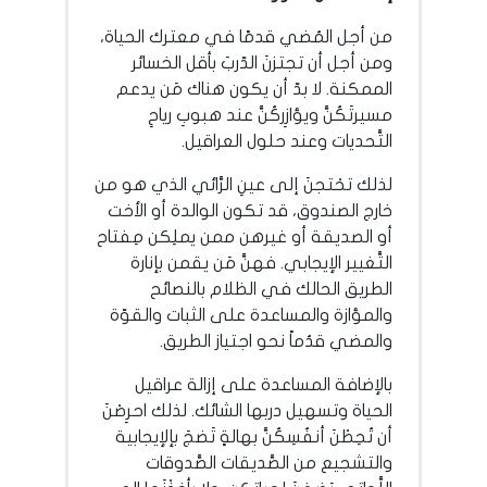
من أجل المُضي قدمًا في معترك الحياة،
ومن أجل أن تجتزنَ الدّربَ بأقل الخسائر
الممكنة. لا بدّ أن يكون هناك مَن يدعم
مسيرتَكُنَّ ويؤازِركُنَّ عند هبوبِ رياحِ
التَّحديات وعند حلول العراقيل.
لذلك تحْتجنَ إلى عينِ الرَّائي الذي هو من
خارج الصندوق، قد تكون الوالدة أو الأخت
أو الصديقة أو غيرهن ممن يملِكن مِفتاح
التَّغيير الإيجابي. فهنَّ مَن يقمن بإنارة
الطريق الحالك في الظلام بالنصائح
والمؤازة والمساعدة على الثبات والقوّة
والمضي قدُماً نحو اجتياز الطريق.
بالإضافة المساعدة على إزالة عراقيل
الحياة وتسهيل دربها الشائك. لذلك احرِصْنَ
أن تُحِطْنَ أنفُسِكُنَّ بهالةٍ تَضجَ بإلإيجابية
والتشجيع من الصَّديقات الصَّدوقات