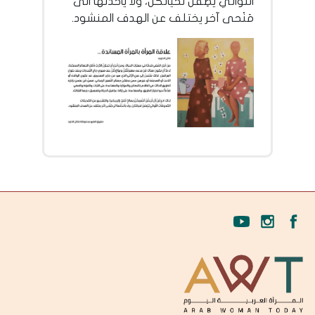
اللَّواتي يَضِفنَ لحياتكن، ولا يأخذْنَها الى
مَنْحى آخر يختلف عن الهدف المنشود.