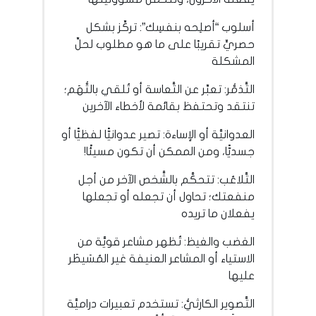
أسلوب “أصلِحه بنفسِك”: تركِّز بشكل
حصريٍّ تقريبًا على ما هو مطلوب لحلِّ
المشكلة
التَّذمُّر: تعبِّر عن التَّعاسة أو تُلقي بالتُّهَم؛
تنتقد وتحتفظ بقائمة لأخطاء الآخرين
العدوانيَّة أو الإساءة: تصير عدوانيًّا لفظيًّا أو
جسديًّا، ومن الممكن أن تكون مسيئًا!
التَّلاعُب: تتحكَّم بالشَّخص الآخر من أجل
منفعتك؛ تحاول أن تجعله أو تجعلها
يفعلان ما تريده
الغضب والغيظ: تُظهر مشاعر قويَّة من
الاستياء أو المشاعر العنيفة غير المُسَيطَر
عليها
التَّصوير الكارثيُّ: تستخدم تعبيرات دراميَّة