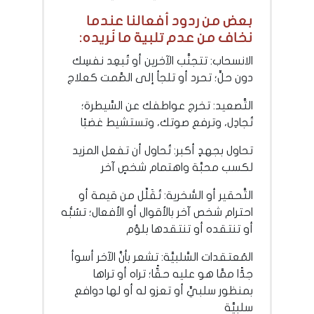
بعض من ردود أفعالنا عندما
نخاف من عدم تلبية ما نُريده:
الانسحاب: تتجنَّب الآخرين أو تُبعِد نفسِك
دون حلٍّ؛ تحرد أو تلجأ إلى الصَّمت كعلاج
التَّصعيد: تخرج عواطفك عن السَّيطرة؛
تُجادِل، وترفع صوتك، وتستشيط غضبًا
تحاول بجهدٍ أكبر: تُحاول أن تفعل المزيد
لكسب محبَّة واهتمام شخصٍ آخر
التَّحقير أو السُّخرية: تُقَلِّل من قيمة أو
احترام شخص آخر بالأقوال أو الأفعال؛ تسُبُّه
أو تنتقده أو تنتقدها بلؤم
المُعتقدات السَّلبيَّة: تشعر بأنَّ الآخر أسوأ
جدًّا ممَّا هو عليه حقًّا؛ تراه أو تراها
بمنظور سلبيٍّ أو تعزو له أو لها دوافع
سلبيَّة