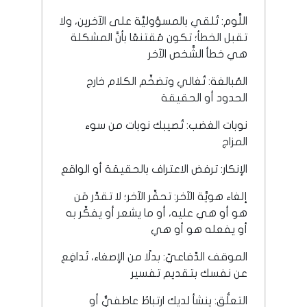
اللَّوم: تُلقي بالمسؤوليَّة على الآخرين، ولا
تقبل الخطأ؛ تكون مُقتنعًا بأنَّ المشكلة
هي خطأ الشَّخص الآخر
المُبالغة: تُغالي وتضخِّم الكلام خارج
الحدود أو الحقيقة
نوبات الغضب: تُصيبك نوبات من سوء
المزاج
الإنكار: ترفض الاعتراف بالحقيقة أو الواقع
إلغاء هويَّة الآخر: تحقِّر الآخر؛ لا تقدِّر مَن
هو أو هي عليه، أو ما يشعر أو يفكِّر به
أو يفعله هو أو هي
الموقف الدِّفاعيّ: بدلًا من الإصغاء، تُدافِع
عن نفسك بتقديم تفسير
التعلُّق: ينشأ لديك ارتباطٌ عاطفيٌّ أو