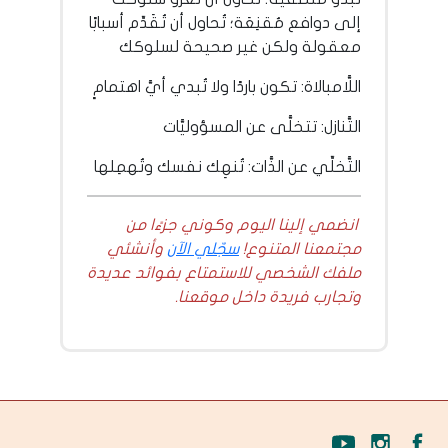
إلى دوافع مُقنِعَة؛ تُحاول أن تُقَدِّم أسبابًا
معقولة ولكن غير صحيحة لسلوكك
اللَّامبالاة: تكون باردًا ولا تُبدي أيَّ اهتمامٍ
التَّنازل: تتخلَّى عن المسؤوليَّات
التَّخلِّي عن الذَّات: تُنهِك نفسك وتُهمِلها
انضمي إلينا اليوم وكوني جزءًا من
مجتمعنا المتنوع!
سجّلي الآن
وأنشئي
ملفك الشخصي للاستمتاع بفوائد عديدة
وتجارب فريدة داخل موقعنا.