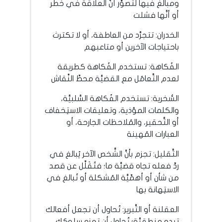
ومبالَغ فيها لتصوِّر أنَّ العلاقة في خطر
أو أنَّها فشلت
الخدران: تتجرَّد من العاطفة، أو لا تكترث
باحتياجات الآخرين أو متاعبهم
الفُكاهة: تستخدم الفُكاهة كطريقة
لعدم التَّعامُل مع القضيَّة محطِّ النِّقاش
السُّخرية: تستخدم الفُكاهة السَّلبيَّة،
والكلمات المؤذية، وتعليقات الاستِخفاف
أو التَّحقير، والمُلاحظات الجارحة، أو
العبارات المُهينة
التَّقليل: تجزم بأنَّ الشَّخص الآخر يُبالغ في
ردِّ فعله تجاه قضيَّة ما؛ فتُقَلِّل عن قصد
من شأن أو أهمِّيَّة المُشكلة أو تُبالغ في
الاستِهانة بها
العقلنة أو التَّبرير: تُحاول أن تجعل أفعالك
تبدو منطقيَّة؛ تُحاول أن تعزو سلوكك