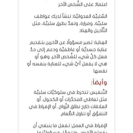
اعتمادٌ على الشَّخص الآخر
السَّلبيَّة العدوانيَّة: تنشأ لديك عواطف
سلبيَّة، ومرارة، وتعدٍّ بطرق سلبيَّة، مثل
التَّأجيل والعِناد
العِناية: تصير مسؤولًا عن الآخرين بتقديم
عناية جسديَّة أو عاطفيَّة ودعم إلى حدِّ
فعل كلِّ شيء للشَّخص الآخر، وهو أو
هي لا يفعل أيَّ شيء للعناية بنفسه أو
نفسها
وأيضاً:
التَّنفيس: تنخرط في سلوكيَّات سلبيَّة
مثل تعاطي المخدَّرات أو الكحول، أو
العلاقات خارج نطاق الزَّواج، أو الإفراط في
التسَوُّق أو تناول الطَّعام
الإفراط في العمل: تفعل ما ينبغي أن
يفعله الآخرون، وتتحمَّل مسؤوليَّتها