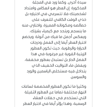
سيدة أخرى. وكما ورد في المجلة
المذكورة: إن العطر هو انعكاس وامتداد
لشخصيتك فلا تتسرعي في اختياره بل
خذي الوقت الكافي للتعرف على
خصائصه ومكوناته المميزة، واختاري منه
ما ينسجم ويتحد مع كيمياء بشرتك،
ويعكس أجمل ما فيك من أنوثة. ويخضع
اختيار العطر أيضا إلى الفصل ودرجات
الحرارة والرطوبة، حيث تكون العطور
الزيتية القوية غير مرغوبة في هذا
الفصل الحار بل تستبدل بعطور مخففة،
ويفضل ماء التواليت الخفيف الذي
يتداخل فيه مستخلص الياسمين والورد
والسوسن.
وكثيرا ما تكون العطور المخصصة لساعات
النهار مختلفة تماما عن العطور الثقيلة
التي تستخدم في حفلات العشاء
الرسمية، وهذا يؤثر أيضا في اختيار العطر