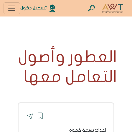
تسجيل دخول
العطور وأصول
التعامل معها
إعداد: بسمة قموه