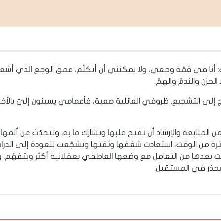
 أنا في قمّة وجعي، ولا يمكنني أن أتكلّم، عمق الوجع الذي أشع
حزن والندمّ والهمّ.
 التشجيع. ظروفي العائلية صعبة، فأعمامي يسيئون إليّ بالأخص ب
المتابعة والإرشاد أن تفتح قلبها وتشارك ما به، وتتحدّث عن ألمها
ة فترة من الوقت، استعادت شغفها وثقتها وتشجّعت للعودة إلى الدر
 بعدها من التعامل مع وضعها العاطفي بعقلانية أكثر وبتفهّم. وال
 بحذر في المستقبل.