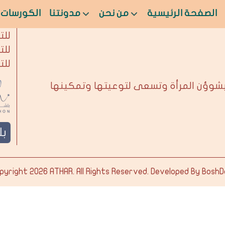
الصفحة الرئيسية
من نحن
مدونتنا
الكورسات
من 
للت
للت
للت
بشوؤن المرأة وتسعى لتوعيتها وتمكينها
ب
pyright 2026
ATHAR
. All Rights Reserved. Developed By
BoshD