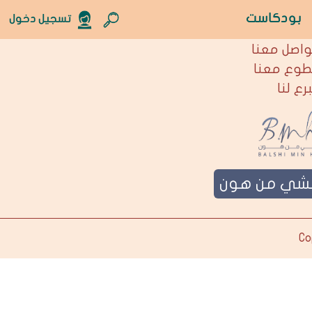
بودكاست
تسجيل دخول
نحن
واصل معنا
طوع معنا
برع لنا
لشي من هون
Co