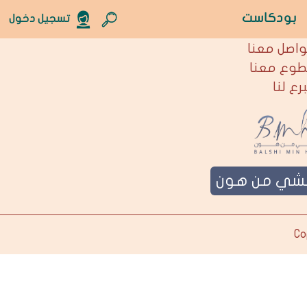
بودكاست
تسجيل دخول
نحن
واصل معنا
طوع معنا
برع لنا
لشي من هون
Co