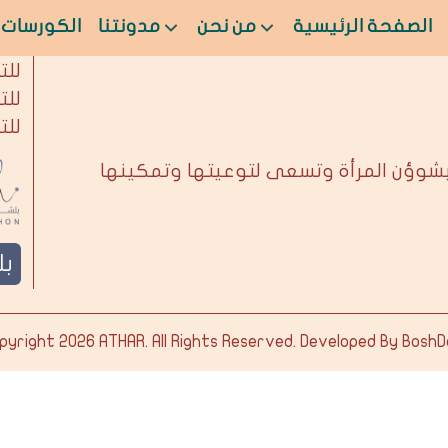
الصفحة الرئيسية
من نحن
مدونتنا
الكورسات
من 
للت
للت
للت
بشوؤن المرأة وتسعى لتوعيتها وتمكينها
ب
pyright 2026
ATHAR
. All Rights Reserved. Developed By
BoshD