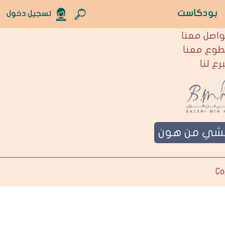
بودكاست
تسجيل دخول
نحن
واصل معنا
طوع معنا
برع لنا
لشي من هون
Co