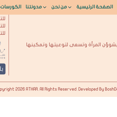
الصفحة الرئيسية
من نحن
مدونتنا
الكورسات
من 
للت
للت
للت
بشوؤن المرأة وتسعى لتوعيتها وتمكينها
ب
pyright 2026
ATHAR
. All Rights Reserved. Developed By
BoshD