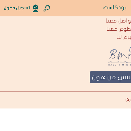
بودكاست
تسجيل دخول
نحن
واصل معنا
طوع معنا
برع لنا
لشي من هون
Co