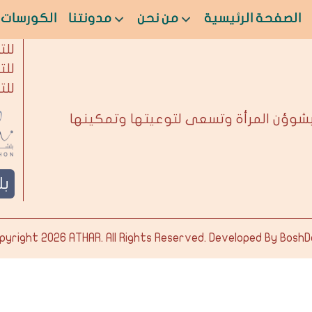
الصفحة الرئيسية
من نحن
مدونتنا
الكورسات
من 
للت
للت
للت
بشوؤن المرأة وتسعى لتوعيتها وتمكينها
ب
pyright 2026
ATHAR
. All Rights Reserved. Developed By
BoshD