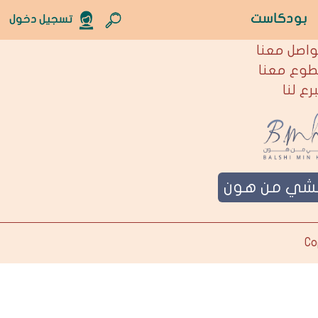
بودكاست
تسجيل دخول
نحن
واصل معنا
طوع معنا
برع لنا
لشي من هون
Co