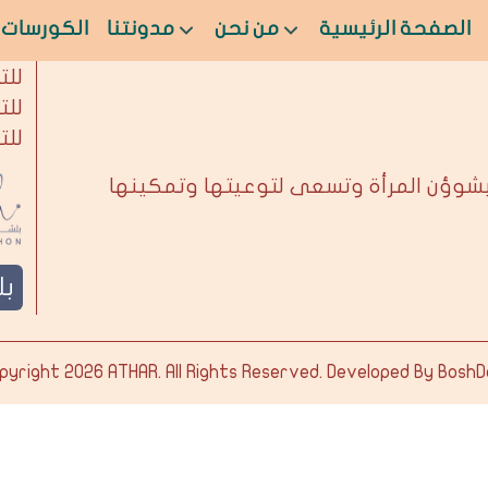
الصفحة الرئيسية
من نحن
مدونتنا
الكورسات
من 
للت
للت
للت
بشوؤن المرأة وتسعى لتوعيتها وتمكينها
ب
pyright 2026
ATHAR
. All Rights Reserved. Developed By
BoshD