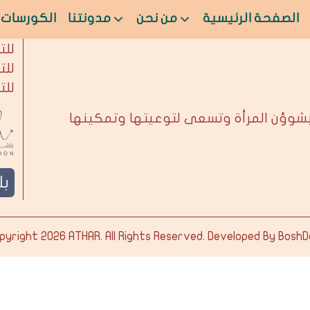
الصفحة الرئيسية
من نحن
مدونتنا
الكورسات
من 
للت
للت
للت
بشوؤن المرأة وتسعى لتوعيتها وتمكينها
ب
pyright 2026
ATHAR
. All Rights Reserved. Developed By
BoshD