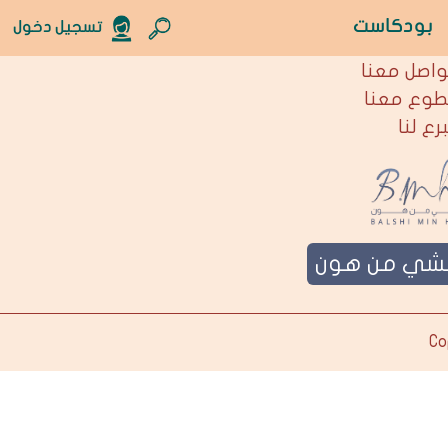
بودكاست
تسجيل دخول
نحن
واصل معنا
طوع معنا
برع لنا
لشي من هون
Co