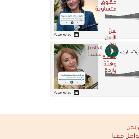
حقوق
متساوية
سنّ
Powered By
الأمل
بين
(تفاصيل
هبّة
الحلقة)
سخنة
وهبّة
باردة
Powered By
نحن
واصل معنا