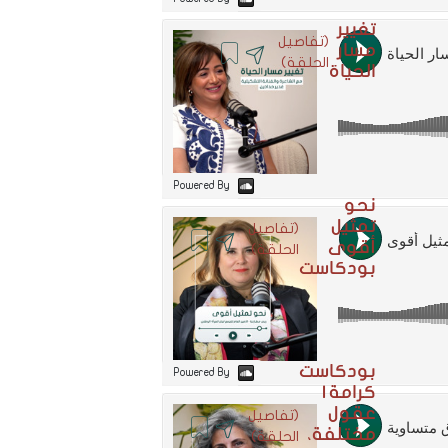
تغيير
(تفاصيل
مسار
الحلقة)
الحياة
Powered By
نحو
تمثيل
(تفاصيل
أقوى
الحلقة)
بودكاست
بودكاست
Powered By
كرامة |
عقول
(تفاصيل
مختلفة،
الحلقة)