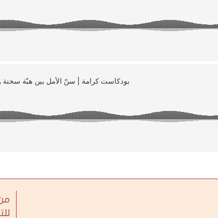
من 
للت