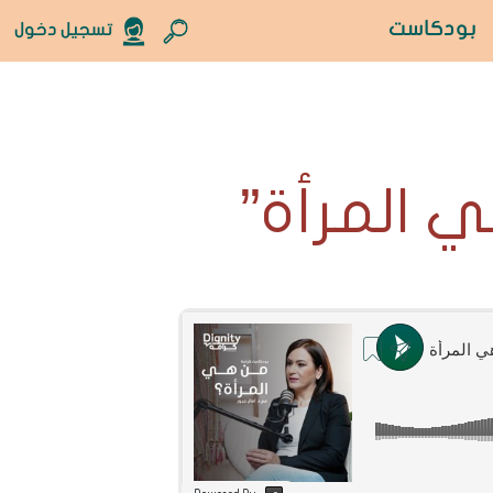
بودكاست
تسجيل دخول
 المرأة”