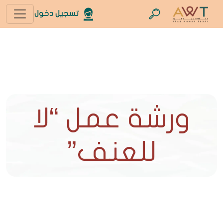
تسجيل دخول
ورشة عمل “لا
للعنف”