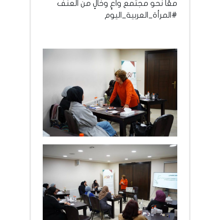
معًا نحو مجتمع واعٍ وخالٍ من العنف
#المرأة_العربية_اليوم