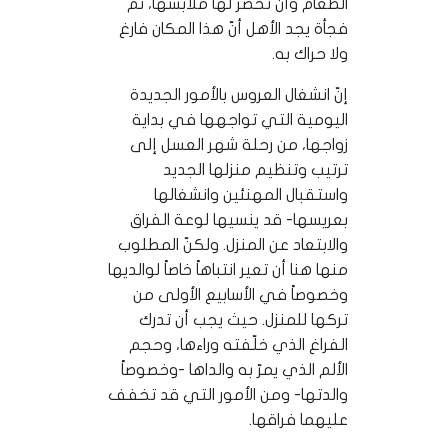
الطعام وأن تحضر لها ملابسها، ثم
فجأة يجد الأهل أنّ هذا المكان فارغ
ولا حراك به.
إنّ انشغال العروس بالأمور الجديدة
اليومية التي تواجهها في بداية
زواجها، من رحلة شهر العسل إلى
ترتيب وتنظيم منزلها الجديد
واستقبال المهنئين وانشغالها
بعريسها- قد ينسيها لوعة الفراق
والابتعاد عن المنزل. ولكنّ المطلوب
منها هنا أن تعير انتباهاً خاصاً لوالديها
وخصوصاً في الأسابيع الأولى من
تركها للمنزل. حيث يجب أن تدرك
الفراغ الذي خلّفته وراءها، وحجم
الألم الذي يمرّ به والداها -وخصوصاً
والدتها- ومن الأمور التي قد تخفف
عليهما فراقها.