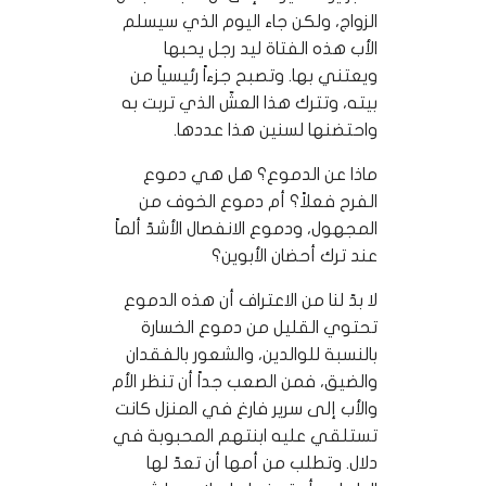
الزواج، ولكن جاء اليوم الذي سيسلم
الأب هذه الفتاة ليد رجل يحبها
ويعتني بها. وتصبح جزءاً رئيسياً من
بيته، وتترك هذا العشّ الذي تربت به
واحتضنها لسنين هذا عددها.
ماذا عن الدموع؟ هل هي دموع
الفرح فعلاً؟ أم دموع الخوف من
المجهول، ودموع الانفصال الأشدّ ألماً
عند ترك أحضان الأبوين؟
لا بدّ لنا من الاعتراف أن هذه الدموع
تحتوي القليل من دموع الخسارة
بالنسبة للوالدين، والشعور بالفقدان
والضيق، فمن الصعب جداً أن تنظر الأم
والأب إلى سرير فارغ في المنزل كانت
تستلقي عليه ابنتهم المحبوبة في
دلال. وتطلب من أمها أن تعدّ لها