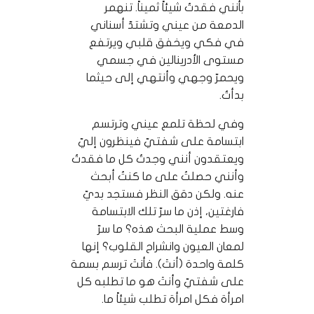
بأنني فقدتُ شيئاً ثميناً. تنهمر
الدمعة من عيني وتشتدّ أسناني
في فكي ويخفق قلبي ويرتفع
مستوى الأدرينالين في جسمي
ويحمرّ وجهي وأنتهي إلى حيثما
بدأتُ.
وفي لحظة تلمع عيني وترتسم
ابتسامة على شفتيّ فينظرون إليّ
ويعتقدون أنني وجدتُ كل ما فقدتُ
وأنني حصلتُ على ما كنتُ أبحث
عنه. ولكن دقق النظر فستجد بديّ
فارغتين، إذن ما سرّ تلك الابتسامة
وسط عملية البحث هذه؟ ما سرّ
لمعان العيون وانشراح القلوب؟ إنها
كلمة واحدة (أنتَ). فأنتَ ترسم بسمة
على شفتيّ وأنتَ هو ما تطلبه كل
امرأة فكل امرأة تطلب شيئاً ما.