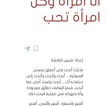
انا امرأة وكل
امرأة تحب
إعداد: شيرين كرادشة
ما زلتُ أبحث في أعماق نفسي
المبعثَرة… أبحث وأبحث وأبحث إلى
حيثما بدأتُ… أبحث ولستُ أدري عما
أبحث، فتمرّ الساعات دقائق معدودة
وأنا منهكة في عملية البحث تلك.
أشعر بالخسارة، أشعر بالأسى، أشعر