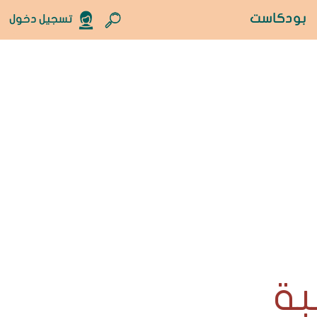
بودكاست
تسجيل دخول
بة