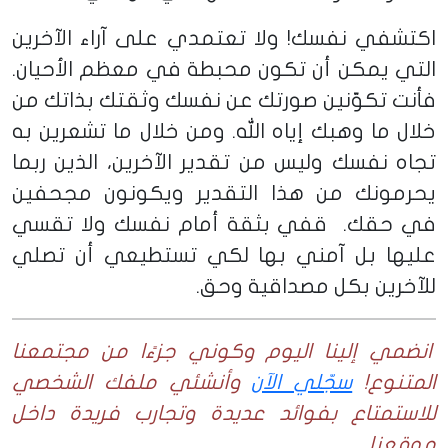
اكتشفي نفسك! ولا تعتمدي على آراء الآخرين
التي يمكن أن تكون محبطة في معظم الأحيان.
فأنت تكوّنين صورتك عن نفسك وثقتك بذاتك من
خلال ما وهبك إياه الله. ومن خلال ما تشعرين به
تجاه نفسك وليس من تقدير الآخرين، الذين ربما
يحرمونك من هذا التقدير ويكونون مجحفين
في حقك. قفي بثقة أمام نفسك ولا تقسي
عليها بل آمني بها لكي تستطيعي أن تصلي
للآخرين بكل مصداقية وحق.
انضمي إلينا اليوم وكوني جزءًا من مجتمعنا
المتنوع!
سجّلي الآن
وأنشئي ملفك الشخصي
للاستمتاع بفوائد عديدة وتجارب فريدة داخل
موقعنا.