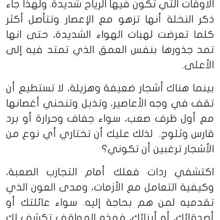
الأوقات التي تكون فيها الرياح شديدة. ولهذا جاء
ذكر النخلة أنها تزهو مع الإعصار وتتأصل أكثر
كلما تعرضت لهبات الهواء الشديدة، حتى انها
تمد جذورها بنفس العمق الذي تمتد فيه إلى
الأعلى.
بينما هناك أشجار ضعيفة وهزيلة، لا تستطيع أن
تقف في وجه الأعاصير، وتذبل وتنحني أغصانها
مع أول ظرف صعب، سواء جفاف وحرارة أو برد
قارس وثلوج. لذلك عليك أن تختاري أي نوع من
الأشجار ترغبين أن تكوني؟
اكتشفي ردات فعلك أمام التجارب الصعبة،
وكيفية التعامل مع الأزمات، ومدى العون الذي
تقدميه لمن هم بحاجة إليه. سواء عائلتك أو
أصدقائك، أو أبنائك، فهذه المواقف تكشف لك