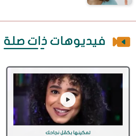
اعرَفي نفسكِ لتتجاوزي غضبكِ
فيديوهات ذات صلة
تمكينها بكمِّل نجاحك