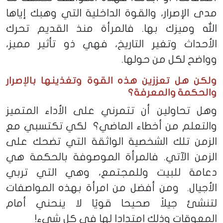
مدى الإصرار، والقوة الداخلية التي وهبك إياها
الله وميزك بها. فالمرأة منذ القديم تحرك
الأحداث وتغير التاريخ، فهي ذو تأثير مميز،
وواضح لكل من حولها.
ولكن هل تعززين هذه القوة وتغذينها بالإصرار
والحكمة والمعرفة؟
وهل تحاولين أن تتمرني على الأداء المتميز
والتعلم من أخطاء الماضي؟ لكي تكتسبي مع
الزمن تلك الشخصية الواثقة التي تضحك على
الزمن الآتي. فالمرأة الموصوفة بالحكمة هي
دعامة للبيت وللمجتمع، وهي التي تربي
الأجيال. ومن أفضل من امرأة بهذه المواصفات
لتنشئ جيلاً صحيحا قويًا لا ينحني أمام
المعوقات وذلك امتدادا لها في كل شيء!