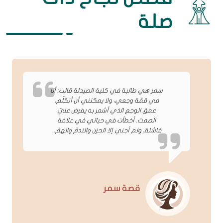
صلة
سمر هي طالبة في كلية الصيدلة قالت: أنا
في قمّة وجعي، ولا يمكنني أن أتكلّم،
عمق الوجع الذي أشعر به يفرض عليّ
الصمت. أخطأت في حياتي في علاقة
فاشلة، ولم أجني إلا الحزن والندمّ والهمّ.
قصة سمر