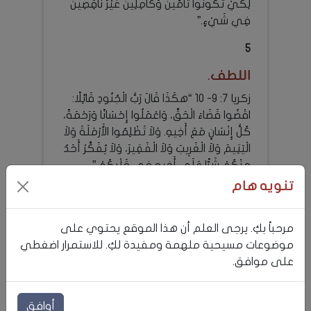
لِكَيْ تَكُونُوا تَامِّينَ وَكَامِلِينَ غَيْرَ نَاقِصِينَ
فِي شَيْءٍ.”
5
اللطف.
زكريا 7: 9- 10 “هكَذَا قَالَ رَبُّ الْجُنُودِ قَائِلًا:
اقْضُوا قَضَاءَ الْحَقِّ، وَاعْمَلُوا إِحْسَانًا وَرَحْمَةً،
كُلُّ إِنْسَانٍ مَعَ أَخِيهِ. وَلاَ تَظْلِمُوا الأَرْمَلَةَ وَلاَ
الْيَتِيمَ وَلاَ الْغَرِيبَ وَلاَ الْفَقِيرَ، وَلاَ يُفَكِّرْ أَحَدٌ
مِنْكُمْ شَرًّا عَلَى أَخِيهِ فِي قَلْبِكُمْ.”
تنويه هام
6
الصلاح.
مرحباً بكِ. يرجى العلم أن هذا الموقع يحتوي على
أفسس 4: 32 “وَكُونُوا لُطَفَاءَ بَعْضُكُمْ نَحْوَ
موضوعات مسيحية ملهمة ومفيدة لكِ. للاستمرار اضغطي
بَعْضٍ، شَفُوقِينَ مُتَسَامِحِينَ كَمَا سَامَحَكُمُ
على موافق.
اللهُ أَيْضًا فِي الْمَسِيحِ.”
7
أوافق