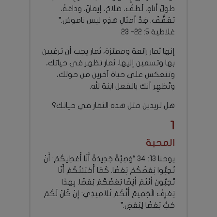
طولُ أناةٍ، لُطفٌ، صَلاحٌ، إيمانٌ، وداعَةٌ،
تعَفُّفٌ. ضِدَّ أمثالِ هذِهِ ليس ناموسٌ.”
غلاطية 5: 22- 23
إنها ثمار رائعة ومميّزة، ثمار يجب أن ترغبين
بها وتسعين إليها، ثمار تظهر في حياتك،
وتنعكس على حياة آخرين من حولك،
وتُظهِر أنك بالفعل ابنة لله.
هل تريدين مثل هذه الثمار في حياتك؟
1
المحبة
يوحنا 13: 34 “وَصِيَّةً جَدِيدَةً أَنَا أُعْطِيكُمْ: أَنْ
تُحِبُّوا بَعْضُكُمْ بَعْضًا. كَمَا أَحْبَبْتُكُمْ أَنَا
تُحِبُّونَ أَنْتُمْ أَيْضًا بَعْضُكُمْ بَعْضًا. بِهذَا
يَعْرِفُ الْجَمِيعُ أَنَّكُمْ تَلاَمِيذِي: إِنْ كَانَ لَكُمْ
حُبٌّ بَعْضًا لِبَعْضٍ.”