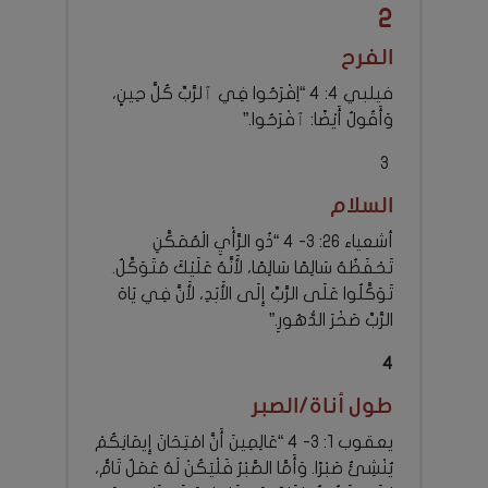
2
الفرح
فيلبي 4: 4 “اِفْرَحُوا فِي ٱلرَّبِّ كُلَّ حِينٍ،
وَأَقُولُ أَيْضًا: ٱفْرَحُوا.”
3
السلام
أشعياء 26: 3- 4 “ذُو الرَّأْيِ الْمُمَكَّنِ
تَحْفَظُهُ سَالِمًا سَالِمًا، لأَنَّهُ عَلَيْكَ مُتَوَكِّلٌ.
تَوَكَّلُوا عَلَى الرَّبِّ إِلَى الأَبَدِ، لأَنَّ فِي يَاهَ
الرَّبِّ صَخْرَ الدُّهُورِ.”
4
طول أناة/الصبر
يعقوب 1: 3- 4 “عَالِمِينَ أَنَّ امْتِحَانَ إِيمَانِكُمْ
يُنْشِئُ صَبْرًا. وَأَمَّا الصَّبْرُ فَلْيَكُنْ لَهُ عَمَلٌ تَامٌّ،