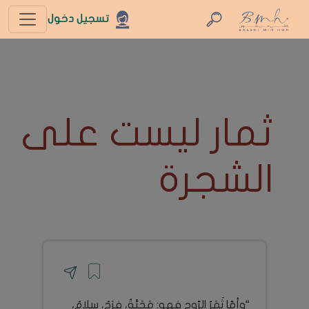
تسجيل دخول
ثمار ليست على
الشجرة
“وأمّا ثَمَرُ الرّوحِ فهو: مَحَبَّةٌ، فرَحٌ، سلامٌ،