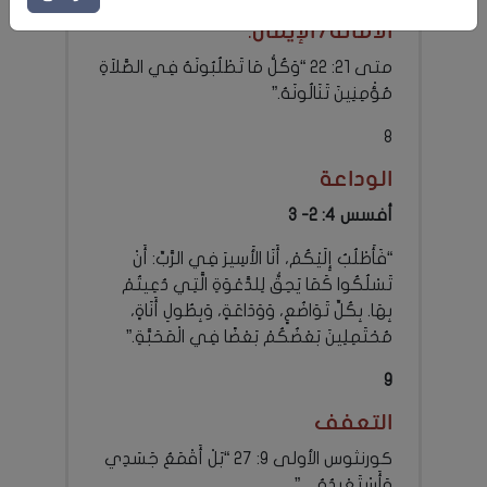
الأمانة/ الإيمان.
متى 21: 22 “وَكُلُّ مَا تَطْلُبُونَهُ فِي الصَّلاَةِ
مُؤْمِنِينَ تَنَالُونَهُ.”
8
الوداعة
أفسس 4: 2- 3
“فَأَطْلُبُ إِلَيْكُمْ، أَنَا الأَسِيرَ فِي الرَّبِّ: أَنْ
تَسْلُكُوا كَمَا يَحِقُّ لِلدَّعْوَةِ الَّتِي دُعِيتُمْ
بِهَا. بِكُلِّ تَوَاضُعٍ، وَوَدَاعَةٍ، وَبِطُولِ أَنَاةٍ،
مُحْتَمِلِينَ بَعْضُكُمْ بَعْضًا فِي الْمَحَبَّةِ.”
9
التعفف
كورنثوس الأولى 9: 27 “بَلْ أَقْمَعُ جَسَدِي
وَأَسْتَعْبِدُهُ…”