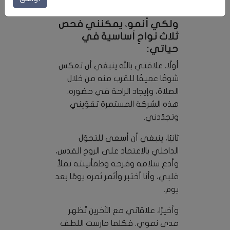
الروحية إلى النضج.
ولكي أنمو، يمكنني فحص
ثلاث نواحٍ أساسية في
حياتي:
أولًا، علاقتي بالله ينبغي أن تعكس
شوقًا عميقًا للقرب منه من خلال
الصلاة، وإيجاد الراحة في حضوره.
هذه الشركة المستمرة تقوّيني
وتجدّدني.
ثانيًا، ينبغي أن أسعى للتحوّل
الداخلي بالاعتماد على الروح القدس،
وأدع سلامه وفرحه وطمأنينته تملأ
قلبي، وأنا أختبر وأثمر ثمره يومًا بعد
يوم.
وأخيرًا، علاقاتي مع الآخرين تُظهر
مدى نموي. فكلما مارست اللطف