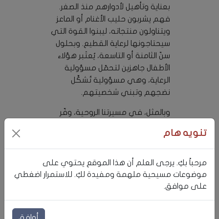
بعناية وتأهيل لأدوارهم منذ الصغر.
فهم يشربون حليب الأغنام أو الماعز
ويتناولون منتجاته، ليبنوا القوة التي
سيحتاجونها لرعاية القطيع. وبحلول
سنّ الثامنة أو التاسعة، يُعتَبر هؤلاء
الأطفال جاهزين لتحمّل مسؤولية
الرعاية، وهي مسؤولية تُشكِّل
نضجهم وتبني شخصيتهم.
وبالمثل، في مسيرتنا الروحية، وفّر
الله لنا كل ما نحتاجه للنمو والنضوج
تنويه هام
في الإيمان. فالروح القدس يسكن
فينا، يمنحنا الإرشاد والقوة. وكلمة
الله هي أساسنا وبوصلتنا، وجماعة
مرحباً بكِ. يرجى العلم أن هذا الموقع يحتوي على
المؤمنين، أي الكنيسة، تدعمنا
موضوعات مسيحية ملهمة ومفيدة لكِ. للاستمرار اضغطي
وتعلّمنا وتشجّعنا على المضي قدمًا
على موافق.
في علاقتنا مع المسيح. هذه العطايا
متاحة دائمًا لتأخذنا من الطفولة
أوافق