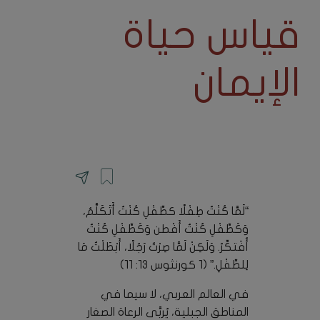
قياس حياة
الإيمان
“لَمَّا كُنْتُ طِفْلًا كطِّفْلِ كُنْتُ أَتَكَلَّمُ،
وَكَطِّفْلِ كُنْتُ أَفْطن وَكَطِّفْلِ كُنْتُ
أُفَتكِّرُ. وَلَكِنْ لَمَّا صِرْتُ رَجُلًا، أَبْطَلْتُ مَا
لِلطِّفْلِ.” (١ كورنثوس ١٣: ١١)
في العالم العربي، لا سيما في
المناطق الجبلية، يُربَّى الرعاة الصغار