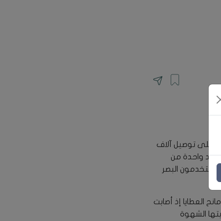
لقدرة على توصيل آلاف
 وتعد واحدة من
ين يستخدمون البصر
نح العطايا إذ أصابت
بتها الشهوة