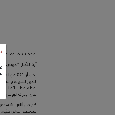
ت
إعداد: نبيلة توفيق
آية التأمل: “طوبي لعيون
مر
مس
يقال أن 70% 
الصور الملونة والمتح
أعظم عطايا الله لنا ل
في الإدراك الروحي.
كم من أناس يشاهدون ج
عيونهم أمراض كثيرة م