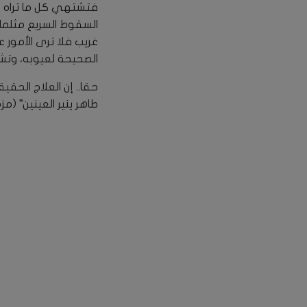
فتشتهي كل ما تراه ب
السقوط السريع مثلما
غريب فلا ترى الأمور 
الصحيحة لعيوبه، وتشغله 
حقا.. إن العلاج الحقي
طاهر ينير العينين” (مزمور 8:19) “ناظرين إلى رئيس الإيمان ومكمله يسوع” (ع