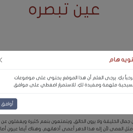
عين تبصره
نويه هام
كم لأنها تبصر” (متى 16:13)
حباً بكِ. يرجى العلم أن هذا الموقع يحتوي على موضوعات
يحية ملهمة ومفيدة لكِ. للاستمرار اضغطي على موافق.
من المعلومات التي نعرفها وصلت إلينا من خلال بوابة العين.. فالعين لها ا
ركة إلى المخ كل ساعة.. وتلعب العين دورا هاما في حياتنا الجسدية
كي نستمتع بالحياة, والقيمة الفعلية للعين البشرية لا يدركها إلا الذ
أوافق
مال الخليقة ولا يرون الخالق, ويتمتعون بنعم كثيرة ويغفلون عن ما
ثل العمى لأن إله هذا الدهر أعمى أذهانهم، وهناك أيضا عيون أصا