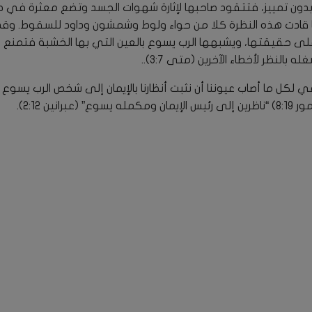
دون تمييز، فتتقود صاحبها لإثارة شهوات الجسد وتضع معثرة في
 قادت هذه النظرة كلا من حواء ولوط وشمشون وداود للسقوط. وقد
على حقيقتها، ويشبهها الرب يسوع بالعين التي بها الخشبة فتمنع ص
بالنظر لأخطاء الآخرين (متى 3:7)..
قي لكل ما أصاب عيوننا أن نثبت أنظارنا بالإيمان إلى شخص الرب يسوع و
برانين 2:12).