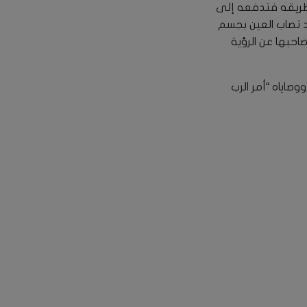
 طريقه فتدفعه إلى
 تصاب العين بجسم
احبها عن الرؤية
وصاياه “أمر الرب