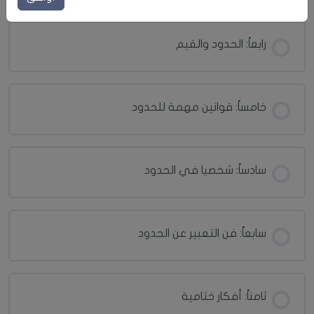
رابعاً: الحدود والقيم
خامساً: قوانين مهمة للحدود
سادساً: شخصيا في الحدود
سابعاً: فن التعبير عن الحدود
ثامناً: أفكار ختامية