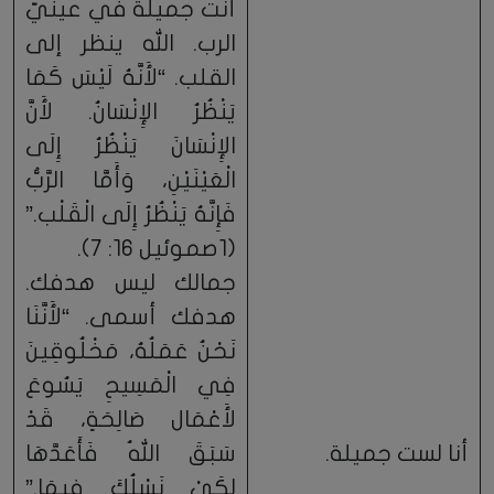
أنت جميلة في عينيّ
الرب. الله ينظر إلى
القلب. “لأَنَّهُ لَيْسَ كَمَا
يَنْظُرُ الإِنْسَانُ. لأَنَّ
الإِنْسَانَ يَنْظُرُ إِلَى
الْعَيْنَيْنِ، وَأَمَّا الرَّبُّ
فَإِنَّهُ يَنْظُرُ إِلَى الْقَلْب.”
(1صموئيل 16: 7).
جمالك ليس هدفك.
هدفك أسمى. “لأَنَّنَا
نَحْنُ عَمَلُهُ، مَخْلُوقِينَ
فِي الْمَسِيحِ يَسُوعَ
لأَعْمَال صَالِحَةٍ، قَدْ
أنا لست جميلة.
سَبَقَ اللهُ فَأَعَدَّهَا
لِكَيْ نَسْلُكَ فِيهَا.”