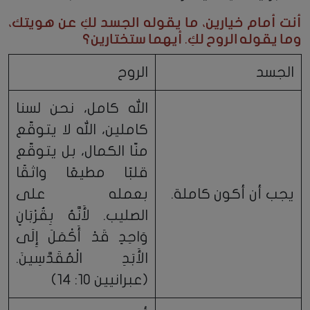
أنت أمام خيارين، ما يقوله الجسد لكِ عن هويتك،
وما يقوله الروح لكِ. أيهما ستختارين؟
الجسد
الروح
الله كامل، نحن لسنا
كاملين، الله لا يتوقّع
منّا الكمال، بل يتوقّع
قلبًا مطيعًا واثقًا
يجب أن أكون كاملة.
بعمله على
الصليب. لأَنَّهُ بِقُرْبَانٍ
وَاحِدٍ قَدْ أَكْمَلَ إِلَى
الأَبَدِ الْمُقَدَّسِينَ.
(عبرانيين 10: 14)