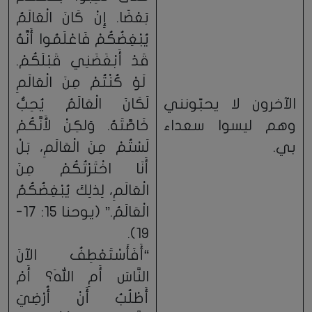
بَعْضًا. إِنْ كَانَ الْعَالَمُ
يُبْغِضُكُمْ فَاعْلَمُوا أَنَّهُ
قَدْ أَبْغَضَنِي قَبْلَكُمْ.
لَوْ كُنْتُمْ مِنَ الْعَالَمِ
الآخرون لا يحبّونني
لَكَانَ الْعَالَمُ يُحِبُّ
وهم ليسوا سعداء
خَاصَّتَهُ. وَلكِنْ لأَنَّكُمْ
بي.
لَسْتُمْ مِنَ الْعَالَمِ، بَلْ
أَنَا اخْتَرْتُكُمْ مِنَ
الْعَالَمِ، لِذلِكَ يُبْغِضُكُمُ
الْعَالَمُ.” (يوحنا 15: 17-
19).
“أَفَأَسْتَعْطِفُ الآنَ
النَّاسَ أَمِ اللهَ؟ أَمْ
أَطْلُبُ أَنْ أُرْضِيَ