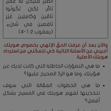
الصَّبْرُ فَلْيَكُنْ لَهُ عَمَلٌ
تَامٌّ، لِكَيْ تَكُونُوا
تَامِّينَ وَكَامِلِينَ غَيْرَ
نَاقِصِينَ فِي شَيْءٍ.
(يعقوب 2: 1-4).
والآن بعد أن عرفت الحقّ الإلهي بخصوص هويتك.
أجيبي عن الأسئلة التالية كي تتمكّني من استرداد
هويتك الأصلية.
ما هي التصوّرات الخاطئة التي كانت لديك عن
هوّيتك، وما هو الردّ الصحيح عليها؟
ما هي الخطوات الفعّالة التي سوف
تتخذينها لفهم هويتك في المسيح بشكل
أفضل؟