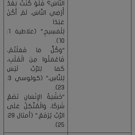
النَّاسَ؟ فَلَوْ كُنْتُ بَعْدُ
أُرْضِي النَّاسَ، لَمْ أَكُنْ
عَبْدًا
لِلْمَسِيحِ.” (غلاطية 1:
10).
“وَكُلُّ مَا فَعَلْتُمْ،
فَاعْمَلُوا مِنَ الْقَلْبِ،
كَمَا لِلرَّبِّ لَيْسَ
لِلنَّاسِ،” (كولوسي 3:
23).
“خَشْيَةُ الإِنْسَانِ تَضَعُ
شَرَكًا، وَالْمُتَّكِلُ عَلَى
الرَّبِّ يُرْفَعُ.” (أمثال 29:
25).