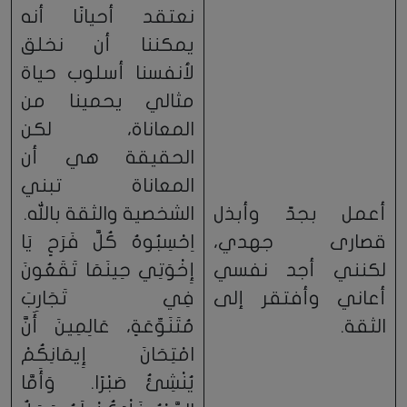
نعتقد أحيانًا أنه
يمكننا أن نخلق
لأنفسنا أسلوب حياة
مثالي يحمينا من
المعاناة، لكن
الحقيقة هي أن
المعاناة تبني
أعمل بجدّ وأبذل
الشخصية والثقة بالله.
قصارى جهدي،
اِحْسِبُوهُ كُلَّ فَرَحٍ يَا
لكنني أجد نفسي
إِخْوَتِي حِينَمَا تَقَعُونَ
أعاني وأفتقر إلى
فِي تَجَارِبَ
الثقة.
مُتَنَوِّعَةٍ، عَالِمِينَ أَنَّ
امْتِحَانَ إِيمَانِكُمْ
يُنْشِئُ صَبْرًا. وَأَمَّا