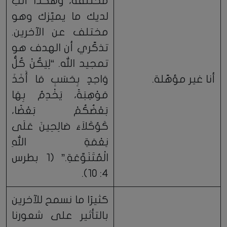
مختلفة، وهكذا أنتِ
لديك ما يميّزك وهو
مختلف عن الآخرين.
تذكّري أن الهدف هو
تمجيد الله. “لِيَكُنْ كُلُّ
أنا غير مؤهّلة.
وَاحِدٍ بِحَسَبِ مَا أَخَذَ
مَوْهِبَةً، يَخْدِمُ بِهَا
بَعْضُكُمْ بَعْضًا،
كَوُكَلاَءَ صَالِحِينَ عَلَى
نِعْمَةِ اللهِ
الْمُتَنَوِّعَةِ.” (1 بطرس
4: 10).
كثيرًا ما نسمح للآخرين
بالتأثير على شعورنا