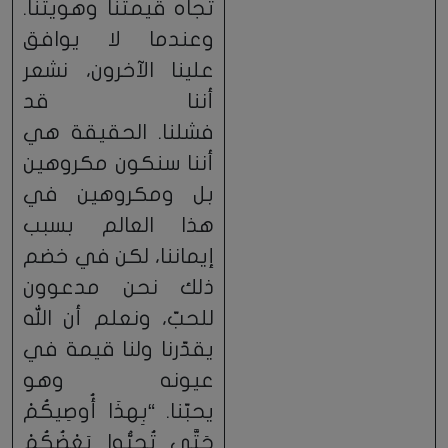
تجاه قيمتنا وهويتنا.
وعندما لا يوافق
علينا الآخرون، نشعر
أننا قد
فشلنا. الحقيقة هي
أننا سنكون مكروهين
بل ومكروهين في
هذا العالم بسبب
إيماننا، لكن في خضم
ذلك نحن مدعوون
للحبّ، ونعلم أن الله
يقدّرنا ولنا قيمة في
عيونه وهو
يحبّنا. “بِهذَا أُوصِيكُمْ
حَتَّى تُحِبُّوا بَعْضُكُمْ