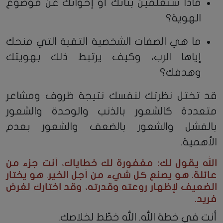
ماذا ستعلّمين بناتك أو إخواتك عن موضوع
الهوية؟
ما هي الصفات الشخصية التقية التي منحك
إياها الرب، وكيف يرتبط ذلك بهويتك
وهدفك؟
قد تختل نظرتك لنفسك نتيجة ظروف ومشاعر
متعددة كالشعور بالذنب والوحدة والشعور
بالفشل والشعور بالضعف والشعور بعدم
الأهمية.
الله يقول لك: مغفورة لك خطاياك، أنت جزء من
عائلة. هو يصنع كل شيء من أجل الخير. هو يختار
الضعيف لإظهار روعته وقدرته، وقد اختارك لغرض
فريد.
أنت في خطة الله. الله خطّط لخلاصك.