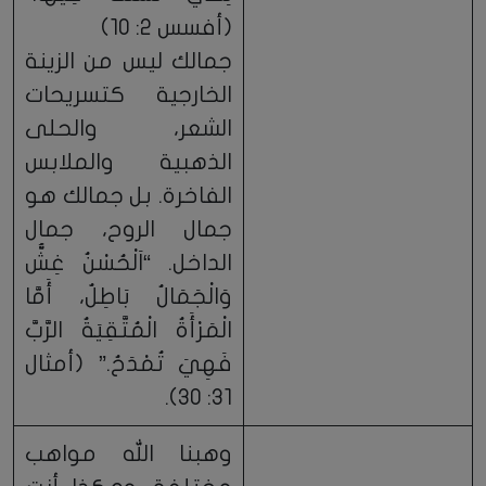
(أفسس 2: 10)
جمالك ليس من الزينة
الخارجية كتسريحات
الشعر، والحلى
الذهبية والملابس
الفاخرة. بل جمالك هو
جمال الروح، جمال
الداخل. “اَلْحُسْنُ غِشٌّ
وَالْجَمَالُ بَاطِلٌ، أَمَّا
الْمَرْأَةُ الْمُتَّقِيَةُ الرَّبَّ
فَهِيَ تُمْدَحُ.” (أمثال
31: 30).
وهبنا الله مواهب