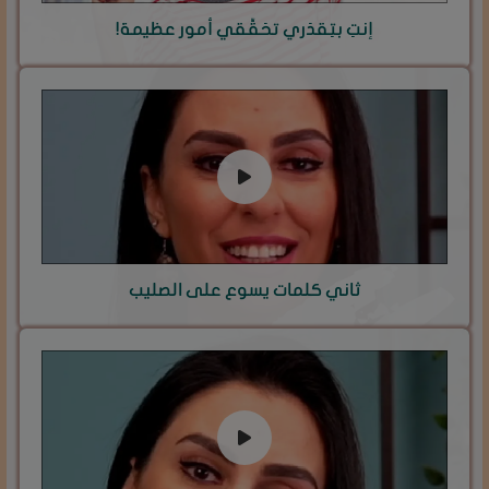
إنتِ بتِقدَري تحَقِّقي أمور عظيمة!
ثاني كلمات يسوع على الصليب