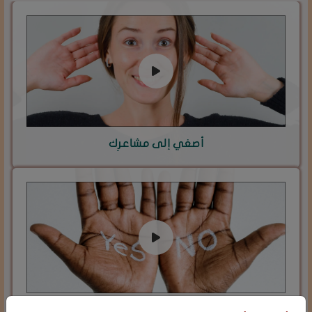
أصغي إلى مشاعرِك
أنا التي اخترت!