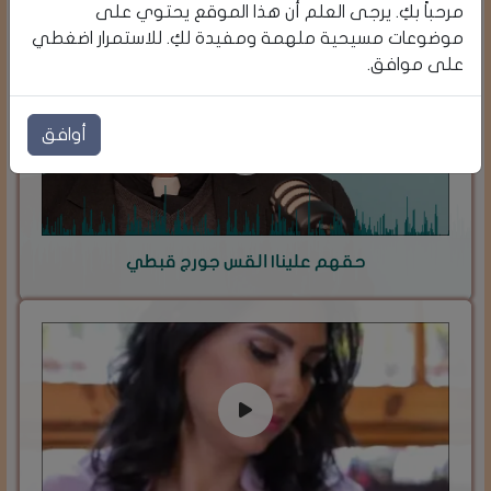
الهرم المقلوب
مرحباً بكِ. يرجى العلم أن هذا الموقع يحتوي على
موضوعات مسيحية ملهمة ومفيدة لكِ. للاستمرار اضغطي
على موافق.
أوافق
حقهم علينا| القس جورج قبطي