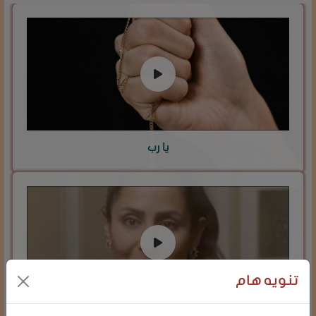
يا رب
تنويه هام