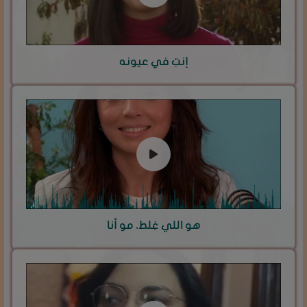
إنتِ في عيونه
هو اللي غِلط، مو أنا