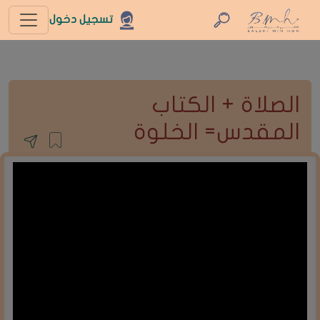
تسجيل دخول
الصلاة + الكتاب
المقدس= الخلوة