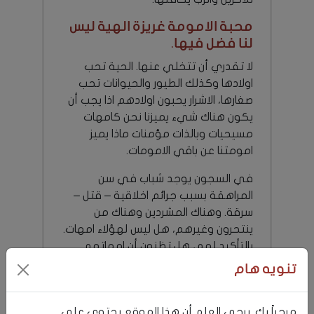
محبة الامومة غريزة الهية ليس
لنا فضل فيها.
لا تقدري أن تتخلي عنها. الحية تحب
اولادها وكذلك الطيور والحيوانات تحب
صغارها، الاشرار يحبون اولادهم اذا يجب أن
يكون هناك شيء يميزنا نحن كامهات
مسيحيات وبالذات مؤمنات ماذا يميز
امومتنا عن باقي الامومات.
في السجون يوجد شباب في سن
المراهقة بسبب جرائم اخلاقية – قتل –
سرقة. وهناك المشردين وهناك من
ينتحرون وغيرهم، هل ليس لهؤلاء امهات.
بالتأكيد لهم، هل تظنون أن امهاتهم
كانوا امهات أو زوجات ناجحات؟ اكيد لا فإن
تنويه هام
تربية الأولاد تحتاج الكثير من الحكمة
والمحبة والتوجيه حتى نستطيع أن نربي
مرحباً بكِ. يرجى العلم أن هذا الموقع يحتوي على
اولادنا التربية الصحيحة. فنحن كامهات