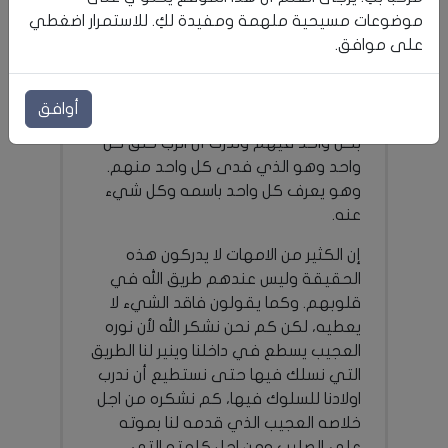
موضوعات مسيحية ملهمة ومفيدة لكِ. للاستمرار اضغطي
وزوجات نحن اكثر من طباخات، نغسل
على موافق.
الملابس والصحون ونهتم بامور البيت مع
انها كلها ضرورية. لكن امومتنا يجب أن
تكون اعمق بكثير من هذه الامور. علينا أن
أوافق
نشكر الله على كل واحد منهم ونهتم
بكل واحد فيهم وندرك أن الرب خلق كل
واحد وهو الذي فدى كل واحد منهم.
وهو يعرف كل واحد باسمه وكل شيء
عنه.
إن الكثير من الامهات لا يدركون هذه
الحقيقة وليس عندهم طريق الله في
قلوبهم. وكما يقولون فاقد الشيء لا
يعطيه، لكن كم نحن نشكر الله لأن نوره
العجيب يسطع في داخلنا وينير لنا الطريق
التي نسلك فيها حتى نستطيع أن ندرب
اولادنا للسلوك فيها، كم نشكره من اجل
خلاصه العجيب الذي قدمه لنا بموته
على الصليب ومن اجل كلمته التي