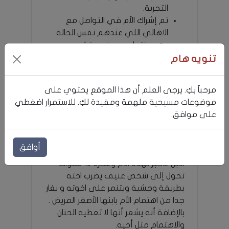
التجربة.
تم إشراك الأم في التواصل مع
الاهالي اللي عندهم نفس الحالة
وهي تتولى موضوع تشجيعهم
وتقديم الدعم لهم . وهي سعيدة
تنويه هام
جدا بتأثيرها في هذا المجال
نجحت الخطة وابنها صار مشهور جدا
مرحباً بكِ. يرجى العلم أن هذا الموقع يحتوي على
وكل المطاعم والمحلات المهمة
موضوعات مسيحية ملهمة ومفيدة لكِ. للاستمرار اضغطي
بعمان صارت تستخدم ابنها كومز
على موافق.
في دعايتها ودخل مسابقات وحصل
على جوائز وصار وجه اعلامي والام
سعيدة جدا
أوافق
الابن الأكبر لهذه الأم وعمره 10 سنوات
تحول إلى شخص عنيف يضرب اخته
بطريقة وحشية ويتنمر على اخوته و يغار
جدا من اهتمام الأم بابنها الأصغر المريض .
بالإضافة أنه يشعر أنها لا تعطيه الحنان
والاهتمام مثل أخيه.