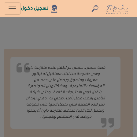
تسجيل دخول
قصة سلمى: سلمى ام لطفل عنده متلازمة داون
وهي طموحة جدا لبناء مستقبل له ليكون
معروف ومتفوق ويحصل على دعم من
المؤسسات التعليمية . ومشكلتها ان المجتمع لا
يتقبل ذوي الاحتياجات الخاصة . وحتى شركة
التأمين رفضت عمل تأمين صحي له . وهي تريد ان
تثير هذه القضية لكي تحصل لابنها على حقوقه
وتحصل لكل الذين عندهم متلازمة داون أن يجدوا
دورهم في المجتمع وينجحوا .