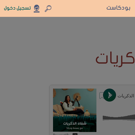
بودكاست
تسجيل دخول
ريات