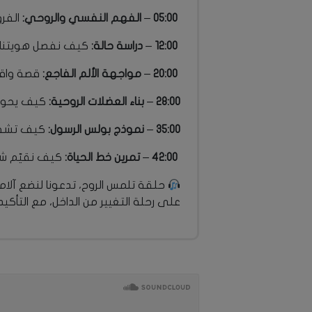
05:00
–
الفهم النفسي والروحي:
الفرق
12:00
–
دراسة حالة:
كيف نفصل هويتنا وق
20:00
–
مواجهة الألم الفاجع:
قصة واقع
28:00
–
بناء العضلات الروحية:
كيف يحول 
35:00
–
نموذج بولس الرسول:
كيف تشفي ا
42:00
–
تمرين خط الحياة:
كيف نقيّم شفا
حلقة تلمس الروح، تدعونا لنضع آلام
على رحلة التغيير من الداخل، مع التأكي