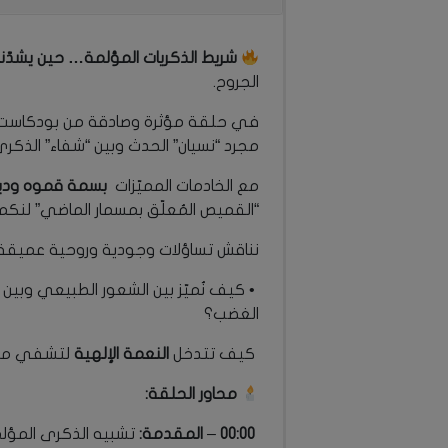
شريط الذكريات المؤلمة… حين يشدّنا ا
الجروح.
في حلقة مؤثرة وصادقة من بودكاس
مجرد “نسيان” الحدث وبين “شفاء” الذكرى
مع الخادمات المميّزات
بسمة قموه وديان
“القميص المُعلّق بمسمار الماضي” لنكمل
نناقش تساؤلات وجودية وروحية عميقة:
• كيف نُميّز بين الشعور الطبيعي وبين
الغضب؟
كيف تتدخل
النعمة الإلهية
لتشفي ما ل
محاور الحلقة:
00:00
–
المقدمة:
تشبيه الذكرى المؤلم