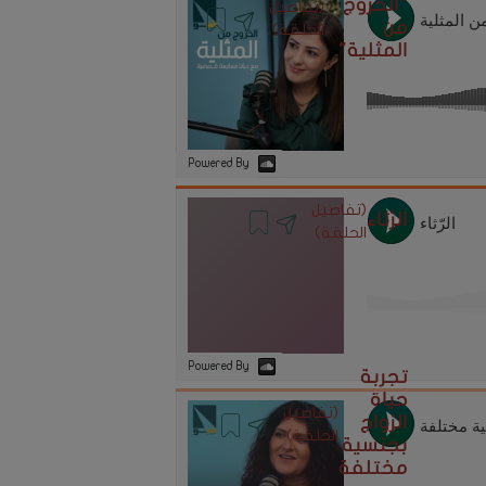
"الخروج
(تفاصيل
من
الحلقة)
المثلية"
Powered By
(تفاصيل
الرّثاء
الحلقة)
Powered By
تجربة
حياة
(تفاصيل
الزواج
الحلقة)
بجنسية
مختلفة