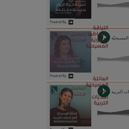
Powered By
اللياقة
وارتباطها
(تفاصيل
بالهويّة
الحلقة)
المسيحيّة
Powered By
العائلة
المسيحيّة
(تفاصيل
أمام
الحلقة)
تحديّات
التربية