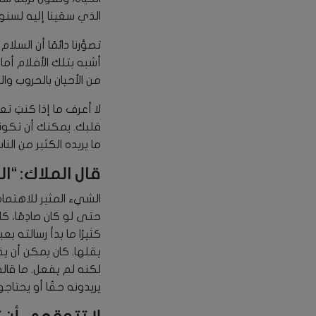
الذي سعَينا إليه لسنو
تصوَّرنا دائمًا أن ال
أشبه بتلك الأفلام أمام
من الأحيان بالحروب وال
لا أعرف ما إذا كنتِ 
قلبك. يمكنك أن تكون
ما يريده الكثير من ال
قال الملاك: “ا
الشيء المثير للاهتما
حتى لو كان صادِمًا، كا
كثيرًا ما بدأ رسالته 
يقلها. كان يمكن أن يق
لكنه لم يفعل. ما قاله 
يريدونه حقًا أو يحتاج