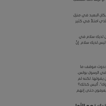
لمكان البعيد في منزل
 الذي امتلأ في كثير
كون لديك سلام في
 لديك سلام. إنَّ
عد حدوث موقف ما
ا في الرسول بولس،
ن يقولها، لكنه لم
توك”، أليس كذلك؟
لا يعرفون حتى إنهم