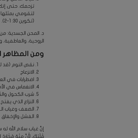
تزحمك. حتى إنك 
لتقومي بمثلها في
(تكوين 30: 1-2).
د. المحن الجسدية: من
الروحية، والعاطفية، و
ومن المظاهر ا
نقص النوم (قد لا ت
الانزعاج
اضطرابات في العا
الانغماس في الأمو
شرب الكحول والسُ
النزاع الذي يفتح 
الضعف وغياب الق
الفشل والإخفاق
إنَّ غياب سلام الله له س
قَلْبَكَ، لأَنَّ مِنْهُ مَخَارِجَ الْح