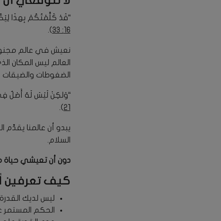
لا تتوقعي أن 
“قَدْ كَلَّمْتُكُمْ بِهذَا لِيَ
).
16: 33
نعيش في عالم مجنون 
العالم ليس المكان ا
الضغوطات والضيقات كما
“وَلكِنْ لَيْسَ لَهُ أَصْلٌ فِي 
).
21
يبدو أن عالمنا يقدِّم
السلام.
دون أن تعيشي حياة مرضي
كيف تعرفين أن
ليس لديك القدرة
الحكم المستمر ع