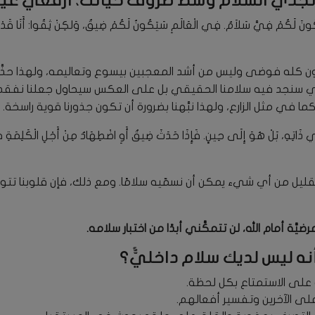
تجدي السلام وسط ظروف حياتك، ارفعي عيني
كُونَ لَكُمْ فِيَّ سَلاَمٌ. فِي الْعَالَمِ سَيَكُونُ لَكُمْ ضِيقٌ، وَلكِنْ ثِقُوا: أَنَا قَدْ غ
كله فوضى وليس من أشد المعجبين بيسوع وتعاليمه، ولهذا حذَّرن
لذي سنجد فيه سلامنا الحقيقي بل على العكس سيحاول جعلنا نفقد
 في مثل الزارع، ولهذا نبَّهنا بضرورة أن تكون جذورنا قوية راسخة.
ذَاتِهِ، بَلْ هُوَ إِلَى حِينٍ. فَإِذَا حَدَثَ ضِيقٌ أَوِ اضْطِهَادٌ مِنْ أَجْلِ الْكَلِمَةِ فَحَ
 القليل من أي شيء يمكن أن نسمّيه سلامًا. ومع ذلك، فإن قلوبنا تت
َّة أمام الله، لن تتمكَّني أبدًا من اختبار سلامه.
ه ليس لديك سلام داخليٌّ؟
 على الاستمتاع بكل لحظة.
لى الآخرين وتفسير أفعالهم.