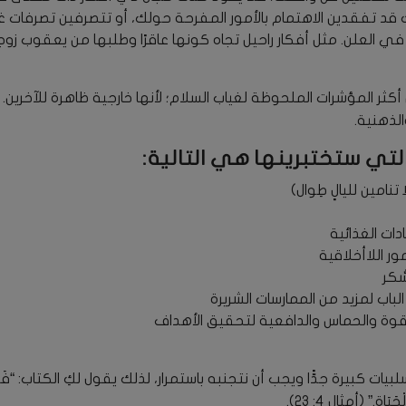
قد تفقدين الاهتمام بالأمور المفرحة حولك، أو تتصرفين تصرفات غ
 العلن. مثل أفكار راحيل تجاه كونها عاقرًا وطلبها من يعقوب زوجها 
 أكثر المؤشرات الملحوظة لغياب السلام؛ لأنها خارجية ظاهرة للآخري
الذهنية.
لتي ستختبرينها هي التالية:
نامين لليالٍ طِوال)
دات الغذائية
ر اللاأخلاقية
ّكر
الباب لمزيد من الممارسات الشريرة
وة والحماس والدافعية لتحقيق الأهداف
لبيات كبيرة جدًّا ويجب أن نتجنبه باستمرار، لذلك يقول لكِ الكتاب: “فَوْقَ ك
َيَاةِ.” (أمثال 4: 23).