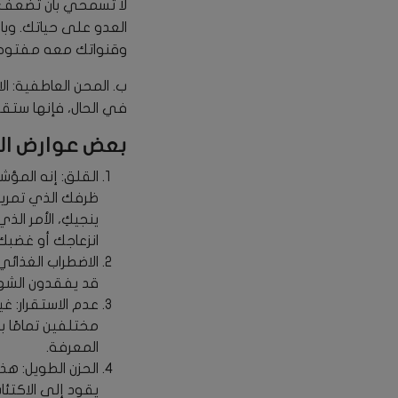
لا تسمحي بأن تضعف ح
العدو على حياتك. وبا
وقنواتك معه مفتوحة
ب. المحن العاطفية: ال
في الحال، فإنها ستق
بعض عوارض الم
القلق: إنه المؤش
ظرفك الذي تمرين
ينجيكِ، الأمر ال
انزعاجك أو غضبك 
الاضطراب الغذائي
قد يفقدون الشهي
عدم الاستقرار: غ
مختلفين تمامًا 
المعرفة.
الحزن الطويل: ه
يقود إلى الاكتئا