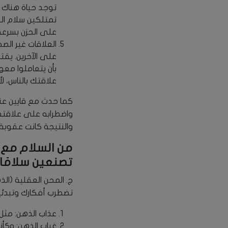
توجد حياة هناك 
تمتلكين سلام ال
على الحزن بسرعة؛ 
العلاقات غير ال
على الآخرين. يقت
بأن يتعاملوا معه
علاقتك بالناس، 
كما حدث مع قايين عن
واضطرابه على علاقته 
والنتيجة كانت عقوبة
من السلام مع ا
تصنعين سلامًا (متى 5: 9) وحيث روح
ج. المحن العقلية (ال
تضطرب أفكارك وتبدئين 
عذاب الذهن: مثل شاول 
غياب الذهن: وكأ