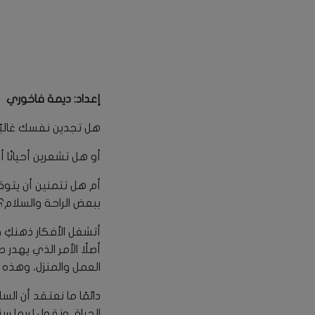
إعداد: ديمة فاخوري
هل تجدين نفسك غالبً
أو هل تشعرين أحيانًا
أم هل تتمنين أن يتوق
ببعض الراحة والسلام؟
أتشغل الأفكار ذهنكِ 
أصلًا الأمر الذي يهدر
العمل والمنزل، وهذه ال
دائمًا ما نعتقد أن ا
الحياة، ونقول لربما س