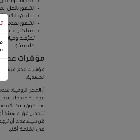
عدم القدرة على
الشعور بالحزن ا
تجلدين ذاتك وتلوم
الشعور بعدم امت
ت
تمتلكين عقلية ال
تصرُّفك وحياتك، 
مر
كله ضدَّكِ.
مس
مؤشرات عدم 
مؤشرات عدم عيشك بسل
الجسدية.
أ. المحن الروحية: ع
قوة لكِ عندما تستمري
وسيكون تفكيرك جسديًّ
تتخذين قرارات سيئة أ
مَن سيساعدك أن ترجع
في الظلمة أكثر.