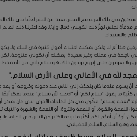
ات.
سلام سيكون في تلك العزلة مع النفس بعيدًا عن البشر لعلَّنا في ذلك ا
 مدفأة نجلس نهزُّ ذلك الكرسي ذهابًا وإيابًا، وقد اعتزلنا ذلك العالم
ظلم والاستبداد.
تعرفين هذا أم لا، ولكن يمكنك امتلاك أموال كثيرة في البنك ولا ي
ي ناجحة في عملك وغير سعيدة. يمكنك أن تكوني متزوجة، لكن ليس
ناس، ولا يعرفون حتى إنهم يريدون ذلك، هو سلام يأتي من الله فقط.
لمجد لله في الأعالي وعلى الأرض السلام.”
م أنَّ يسوع عندما كان يتحدَّث إلى الناس عند دخوله وخروجه أو ب
ن كثيرًا ما يقول: “سلام لكم” أو “اذهب الآن بسلام.” عندما نفكر أيضً
بعبارة: “نعمة وسلام”. فكِّري في كل الكلمات الأخرى التي كان يمكن أ
ول النعمة والقوة، أو النعمة والثروة، أو النعمة والشهرة و”التيك 
كان: أودُّ أن أقدِّم لكم أكثر ما يريده الكثير من الناس في الحياة، و
ونه، وهو السلام، السلام الحقيقي.