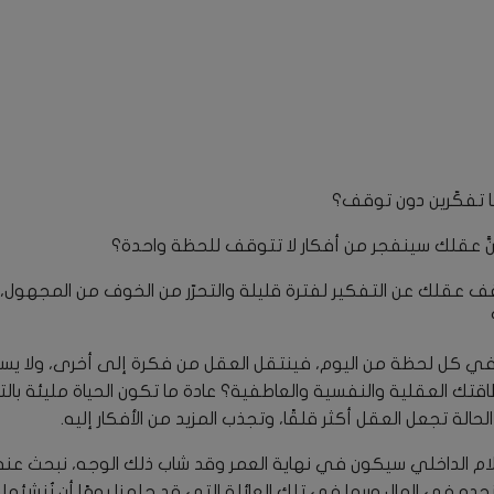
ا تفكّرين دون توقف؟
 أنَّ عقلك سينفجر من أفكار لا تتوقف للحظة واحدة؟
ف عقلك عن التفكير لفترة قليلة والتحرّر من الخوف من المجهول، 
في كل لحظة من اليوم، فينتقل العقل من فكرة إلى أخرى، ولا يسمح
 طاقتك العقلية والنفسية والعاطفية؟ عادة ما تكون الحياة مليئة با
حالة تجعل العقل أكثر قلقًا، وتجذب المزيد من الأفكار إليه.
لسلام الداخلي سيكون في نهاية العمر وقد شاب ذلك الوجه، نبحث عنه
نجده في المال وربما في تلك العائلة التي قد حلمنا يومًا أن نُنشئها،