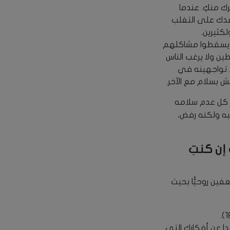
ك منكِ. عندما
اعدك على التغلب
لكثيرين.
أن يسقطوا مشاكلهم
ين ولا يرغب الناس
ٍّ تواجهينه في
ش بسلام مع الآخر.
ط كل عدم سلامه
ضبه ولكنه رفض،
إن كنتِ
ين روحيًّا بحيث
ا عن أفكارك التي