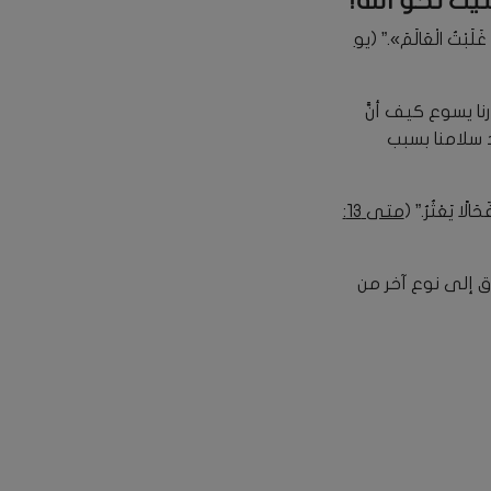
ك نحو الله!
َلَبْتُ الْعَالَمَ».” (
يو
ا يسوع كيف أنَّ
 سلامنا بسبب
الًا يَعْثُرُ.” (
متى 13:
وق إلى نوع آخر من