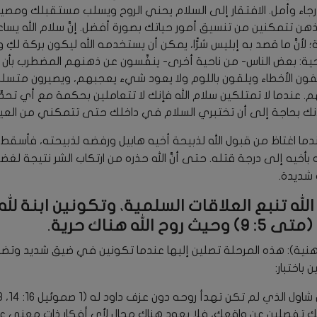
رجاء وأمل. الافتقار إلى السلام يحني الروح ويسلب مستقبلك ومصير
ذهن تتمكنين من تنسيق أمور حياتك بصورة أفضل. إنَّ سلام الله يس
لأنَّ ما قصد به إبليس شرًّا، يمكن أن يستخدمه الله ليكون بركة لكِ و
صحية: بعض الناس- من ناحية أخرى- ينفِّسون عن ذهنهم المضطرب ب
فون الأخطاء ويلقون باللوم ولا يعود شيء يعجبهم، ويصيرون متسلط
م. عندما لا تمتلكين سلام الله فإنك لا تتعاملين بحكمة مع أي تحد
لأنك بحاجة إلى أن تختبري السلام في داخلك حتى تتمكني من العي
دما اغتاظ من قبول الله لذبيحة أخيه هابيل ورفضه لذبيحته، فأسق
بأخيه إلى درجة قتله. حتى أنَّ الله حذره من ارتكاب الشر نتيجة لغ
 شديدة.
لله تنبع العلاقات السلمية، وتكونين ابنة لله 
 الله هناك حرية.
ذهنية): هذه المرحلة تصلين إليها عندما تكونين في ضيق شديد وتضعف
باختبار:
الذي لم تكن تهدأ روحه دون عزف داود له (1 صموئيل 16: 14، 18).
نك تفصلين عن واقعك، فلا يعود هناك مجال لأي أفكار ذات معنى عد