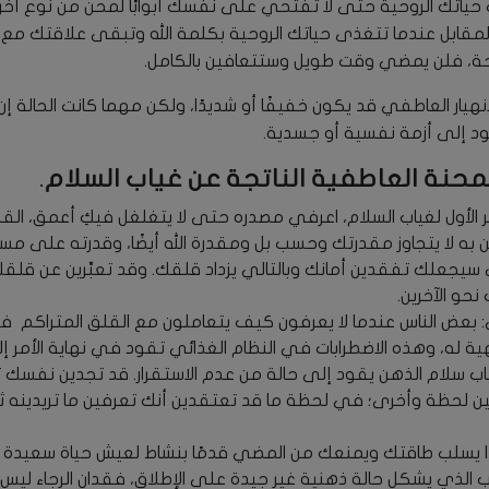
ياتك الروحية حتى لا تفتحي على نفسك أبوابًا لمحن من نوع آخر 
لمقابل عندما تتغذى حياتك الروحية بكلمة الله وتبقى علاقتك مع 
، فلن يمضي وقت طويل وستتعافين بالكامل.
انهيار العاطفي قد يكون خفيفًا أو شديدًا، ولكن مهما كانت الحالة 
ود إلى أزمة نفسية أو جسدية.
حنة العاطفية الناتجة عن غياب السلام.
ر الأول لغياب السلام، اعرفي مصدره حتى لا يتغلغل فيكِ أعمق، القلق 
 به لا يتجاوز مقدرتك وحسب بل ومقدرة الله أيضًا، وقدرته على م
ذي سيجعلك تفقدين أمانك وبالتالي يزداد قلقك. وقد تعبِّرين عن قلق
نحو الآخرين.
: بعض الناس عندما لا يعرفون كيف يتعاملون مع القلق المتراكم في
ة له، وهذه الاضطرابات في النظام الغذائي تقود في نهاية الأمر إ
ياب سلام الذهن يقود إلى حالة من عدم الاستقرار. قد تجدين نفسك ت
بين لحظة وأخرى؛ في لحظة ما قد تعتقدين أنك تعرفين ما تريدينه
ذا يسلب طاقتك ويمنعك من المضي قدمًا بنشاط لعيش حياة سعيدة و
ب الذي يشكل حالة ذهنية غير جيدة على الإطلاق، فقدان الرجاء ليس م