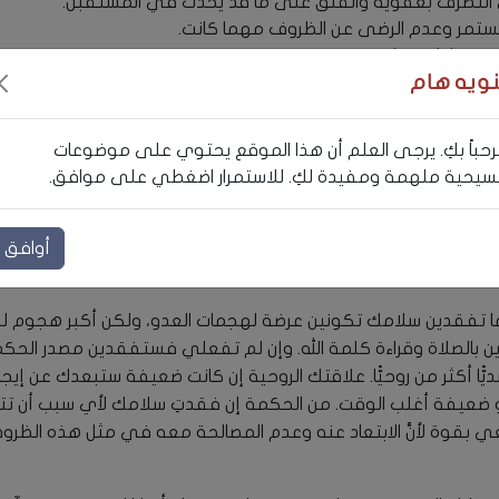
 التصرف بعفوية والقلق على ما قد يحدث في المستقبل.
لمستمر وعدم الرضى عن الظروف مهما كانت.
ينها باستمرار.
لاك الطاقة في داخلك.
نويه هام
ضحية التي تعيقك عن اختبار الحياة برضى، فتحاولين باستمرار إيجاد أس
فلا تتعلَّمين تحمُّل مسؤولية قراراتك، وترفضين التوبة عن أخطائك، و
حباً بكِ. يرجى العلم أن هذا الموقع يحتوي على موضوعات
يحية ملهمة ومفيدة لكِ. للاستمرار اضغطي على موافق.
عيشك بسلام
ام قد تظهر من خلال محن وصعوبات في المجالات الروحية أو العاط
أوافق
ندما تفقدين سلامك تكونين عرضة لهجمات العدو، ولكن أكبر هجوم ل
ن بالصلاة وقراءة كلمة الله. وإن لم تفعلي فستفقدين مصدر الحك
ا أكثر من روحيًّا. علاقتك الروحية إن كانت ضعيفة ستبعدك عن إيج
و ضعيفة أغلب الوقت. من الحكمة إن فقدتِ سلامك لأي سبب أن تتعلَّ
ي بقوة لأنَّ الابتعاد عنه وعدم المصالحة معه في مثل هذه الظ