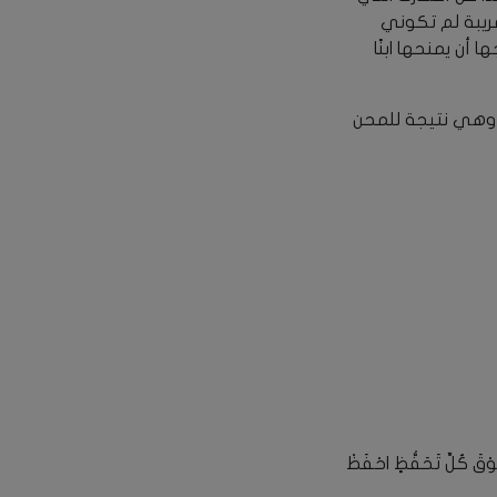
ريبة لم تكوني
أن يمنحها ابنًا
ن. وهي نتيجة للمحن
ُلِّ تَحَفُّظٍ احْفَظْ