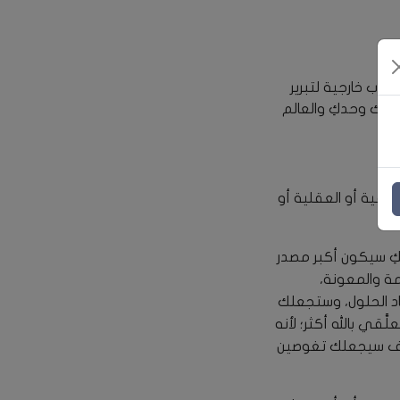
باب خارجية لتبرير
كأنك وحدكِ والعالم
فية أو العقلية أو
كِ سيكون أكبر مصدر
مة والمعونة،
اد الحلول، وستجعلك
قي بالله أكثر؛ لأنه
روف سيجعلك تغوصين