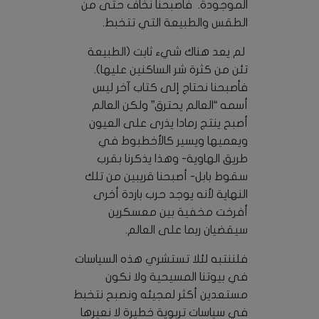
الموجودة. فأصبحنا نخاف حتى من
الطقس والطبيعة التي تتخبط.
لم يعد هناك شيء ثابت (الطبيعة
تئن من كثرة شر الساكنين عليها).
فأصبحنا نحتاج إلى كتاب آخر ليس
أسمه “العالم يحترق” ولكن العالم
أصبح ينتج رمادا يذرى على العيون
ويعميها ويسير كالأخطبوط في
طريق الهاوية- وهذا يذكرنا بقرب
سقوط بابل- أصبحنا قريبين من تلك
النهاية لأنه يوجد حرب باردة أخرى
أفرخت مخفية بين معسكرين
سيقضيان ربما على العالم.
فلننتبه لئلا تستشري هذه السياسات
في بيوتنا المسيحية ولا نكون
مستعدين أكثر لمجيئه ونصبح نتخبط
في سياسات تربوية خطيرة لا نعيرها