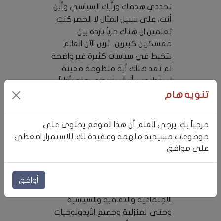
تحددي هدفك ورأيك السياسي وأين
أنت، على سبيل المثال لا الحصر كنت
تعلمين ان هناك حرباً باردة بين
معسكرين كبيرين. ترين الآن العالم
يتخبط في سياسات كثيرة غير واضحة
لم تعد هناك أية منظومة معينة
تستطيعين أن تستنبطي منها أطراً
واضحة لتحكمي بنزاهتها او العكس
تنويه هام
(صحيح أن السياسة كاذبة).
مرحباً بكِ. يرجى العلم أن هذا الموقع يحتوي على
ولكن هناك خوفاً وإنذاراً شديدين ربما
موضوعات مسيحية ملهمة ومفيدة لكِ. للاستمرار اضغطي
يكون أعتى من حرب عالمية ثالثة
على موافق.
اصبح يدخل في جسم العالم البشري
وينذر بتفجيره. ونشعر أننا اقتربنا
على شفير الهاوية من تلك السياسات
أوافق
التي انعكست على كل مفاهيمنا
الاجتماعية والثقافية والسياسية
وحتى المنزلية وجميع الأيدولوجيات