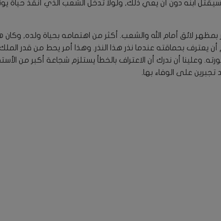
 سيقتل ابنه دون أن يعي ذلك, ولولا تدخل الشعب الذي أنقذ حياة يوناثا
ر بمظهر لائق أمام الله والشعب. أكثر من اهتمامه بحياة ولده, وكا
ن يعترف بحماقته عندما نذر هذا النذر. وهذا أمر يحط من قدر الملك.
رته. وعلينا أن ندرك أن الاعتراف بالخطأ يستلزم شجاعة أكبر من الأست
تجبرين على الوفاء بها.