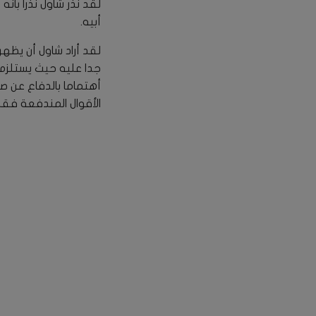
لقد نذر شاول نذرا بأنه
أبيه.
لقد أراد شاول أن يظه
جدا عليه حيث يستلزم أ
أهتماما بالدفاع عن صو
الأقوال المندفعة فقد 