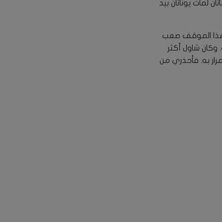
ن لمات يوناثان بيد
ن هذا الموقف صعب
 وكان شاول أكثر
مرار به. فأحذري من