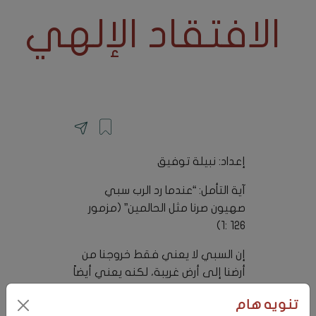
الافتقاد الإلهي
إعداد: نبيلة توفيق
آية التأمل: “عندما رد الرب سبي
صهيون صرنا مثل الحالمين” (مزمور
126 :1)
إن السبي لا يعني فقط خروجنا من
أرضنا إلى أرض غريبة، لكنه يعني أيضاً
خروجنا من النجاح إلى الفشل, ومن
تنويه هام
الصحة إلى المرض, ومن القوة