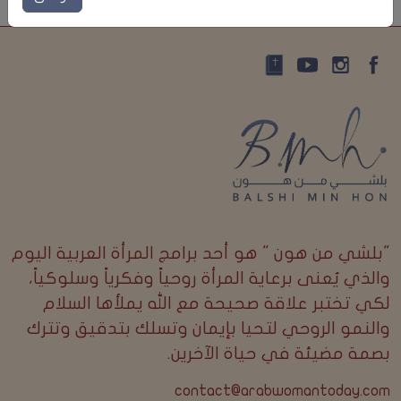
"بلشي من هون " هو أحد برامج المرأة العربية اليوم
والذي يُعنى برعاية المرأة روحياً وفكرياً وسلوكياً،
لكي تختبر علاقة صحيحة مع الله يملأها السلام
والنمو الروحي لتحيا بإيمان وتسلك بتدقيق وتترك
بصمة مضيئة في حياة الآخرين.
contact@arabwomantoday.com