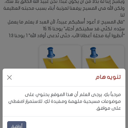
ويصبح إبناً له بدلاً من أن يكون عبداً. نحن عبيد الله الخالق بلا شك،
ولكن الله في المسيح يرفعنا لمرتبة أبناء بسبب محبته العظيمة
لنا.
“قال المسيح: لا أعود أُسمّيكم عبيداً، لأن العبد لا يعلم ما يعمل
سيّده. لكنّي قد سمّيتكم أحبّاء” يوحنا 15:15
“أّنظروا أية محبّة أعطانا الآب، حتّى نًدعى أولاد الله” 1 يوحنا 1:3
لماذا ينبغي أن نعترف
تنويه هام
بخطايانا إن كانت قد
كيف نقترب إلى الله؟
غفرت بالفعل؟
مرحباً بكِ. يرجى العلم أن هذا الموقع يحتوي على
موضوعات مسيحية ملهمة ومفيدة لكِ. للاستمرار اضغطي
على موافق.
أوافق
أين أنت من الإيمان؟