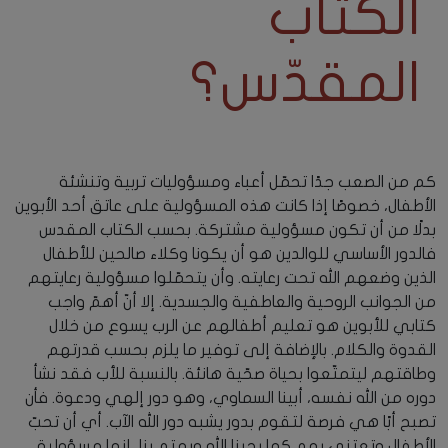
الكتاب
المقدّس؟
كم من الصعب جدًا تحمّل أعباء ومسؤوليات تربية وتنشئة
الأطفال، خصوصًا إذا كانت هذه المسؤولية على عاتق أحد الأبوين
بدلًا من أن تكون مسؤولية مشتركة. بحسب الكتاب المقدس
فالدور الأساسي للوالدين هو أن يكونا وكلاء صالحين للأطفال
الذين وضعهم الله تحت رعايته. وأن يتحمّلوا مسؤولية رعايتهم
من الجوانب الروحية والعاطفية والجسدية. إلا أنّ أهمّ واجب
كتابي للأبوين هو تعليم أطفالهم عن الرب يسوع من خلال
القدوة والكلام. بالإضافة إلى توفير ما يلزم بحسب قدرتهم
وطاقتهم ليتمتّعوا بحياة صحّية هانئة. بالنسبة للأب فقد نشأ
دوره من الله نفسه، أبينا السماوي، وهو دور إلهي ودعوة. فأن
تصبح أبًا هي فرصة لتقوم بدور يشبه دور الله الآب. أي أن تحبّ
الأطفال وتعتني بهم كما يحبنا الله ويهتم بنا، إنها مسؤولية