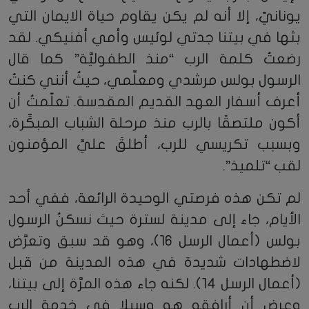
يونانيّ، إلا أنه لم يكن يقاوم حياة الايمان التي
بثها في بيتنا جدتي لوئيس وأمي أفنيكي. لقد
رضعتُ كلمة الرب “منذ الطفوليَّة” كما قال
الرسول بولس مرشدي ومعلِّمي، حيثُ أنني كنتُ
أعرف أسفار العهد القديم المقدسة. تعلّمتُ أن
أكون ملتصقًا بالرب منذ مرحلة الشباب المبكِّرة،
وبسبب تكريسي للرب، أطلقَ عليَّ المؤمنون
لقب “تلميذ”.
لم تكن هذه فرصتي الوحيدة الرائعة، ففي أحد
الأيام، جاء إلى مدينة لسترة حيث نسكنُ الرسول
بولس (أعمال الرسل 16)، وهو قد سبق وتعرَّض
لاضطهادات شديدة في هذه المدينة من قبل
(أعمال الرسل 14). لكنه جاء هذه المرَّة إلى بيتنا،
وعرض أن أرافقه هو وسيلا في خدمة الرب