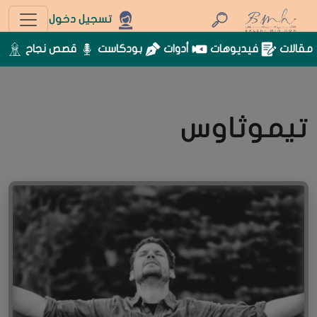
تسجيل دخول
مقالات
فيديوهات
أدوات
بودكاست
قصص نجاح
تيموثاوس