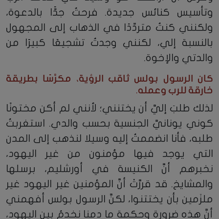
وتأسيس كنائس جديدة. فرحتُ جدًّا بالدعوة،
ولكنني كنتُ متردِّدًا في الذهاب إلى المجهول
بالنسبة إلي، لكنني وجدتُ تشجيعًا كبيرًا من
والدتي والإخوة.
كان الرسول بولس ثاقب الرؤية، مكرَّسًا بطريقة
خارقة للرب وعمله.
لذلك طلبَ إليَّ أن يختنني؛ لأنني لم أكن مختونًا
كوني يونانيَّ الجنسية بحسب والدي. استغربتُ
طلبه، فأنا انضممتُ إليه وسيلا لنذهب إلى المدن
التي يوجد فيها مؤمنون من غير اليهود،
نخبرهم أنَّ الكنيسة في أورشليم، برسلها
والمشايخ. قد قررَّتْ أنَّ المؤمنين غير اليهود غير
ملزَمين بأن يختتنوا، لكنَّ الرسول بولس أفهمني
أنَّ هذه ضرورة وحكمة ما دمنا نخدمُ بين اليهود،