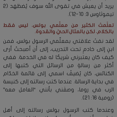
يريد أن يعيش في تقوى الله سوف يُضطَهَد (2
تيموثاوس 3: 10-12).
تعلّمتُ الكثير من معلِّمي بولس، ليس فقط
بالكلام، لكن بالمثال الحيِّ والقدوة.
لقد نمَتْ علاقتي بمعلِّمي الرسول بولس، فمن
ابنٍ إلى خادمٍ تحت التدريب، إلى أن أصبحتُ أرى
كيف كان يعتبرني شريكًا له في الخدمة. ففي
أكثر من رسالةٍ من الرسائل التي كتبها إلى
الكنائس، كان يُضيفُ اسمي إلى قائمة الخدّام
في بداية الرسالة. عندما كتبَ رسالته إلى كنيسة
الرب في روما، وصفَني بأنني “العامل معه”
(رومية 16: 21).
وعندما كتب الرسول بولس رسالته إلى أهل