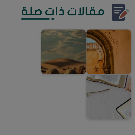
مقالات ذات صلة
بريسكيلا
إكمال ناموس الذبائح
التلمذة هدف الإرسالية العظمى