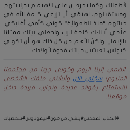
لأطفالك. وكما تحرصين على الاهتمام بدراستهم
ومستقبلهم، اهتمّي أن تزرعي كلمة الله في
حياتهم “منذ الطفوليَّة”. كوني كأمي أفنيكي:
علِّمي أبناءك كلمة الرب واجعلي بيتكِ ممتلئًا
بالإيمان. ولكنَّ الأهم من كل ذلك هو أن تكوني
كبولس، تعيشين حياتك قدوة لأولادك.
انضمي إلينا اليوم وكوني جزءًا من مجتمعنا
المتنوع!
سجّلي الآن
وأنشئي ملفك الشخصي
للاستمتاع بفوائد عديدة وتجارب فريدة داخل
موقعنا.
#الكتاب المقدس
#بلشي من هون
#تيموثاوس
#شخصيات