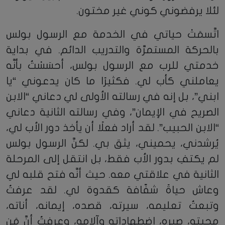
لئلا يرفضوني كوني غير مختون.
اتَّسمَتْ حياتي في الخدمة مع الرسول بولس
بالحركة المستمرَّة والتدريب الدائم. في بداية
خدمتي للرب مع الرسول بولس، أحسَسْتُ بأنَّه
يعاملني كأب لي. فكثيرًا ما كان يدعوني “يا
ابني”، بل إنه في رسالته الأولى لي دعاني “الابن
الصريح في الإيمان”، وفي رسالته الثانية دعاني
“الابن الحبيب”. لقد أراد فعلًا أن يأخذ دور الأب لي،
يُرشدني، يحميني، يثق بي. لكنَّ الرسول بولس
لم يكتفِ بدور الأب فقط، بل انتقل إلى المرحلة
الثانية في علاقتي معه. حيث أنَّه فتح قلبه لي
وعاش حياةً شفّافة كقدوة لي. لقد عرفتُ
وتبعتُ تعليمه، سيرته، قصده، إيمانه، أناته،
محبته، صبره، اضطهاداته وآلامه، وعرفتُ أنَّ مَن