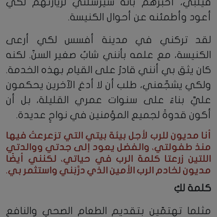
فيلبي، أخبرهم بأنه سيُرسلني لزيارتهم لكي
أعود وأطمئنه عن أحوال الكنيسة.
لقد تركني في مدينة أفسس لكي أرعى
الكنيسة، مع علمه بأنني شابٌ صغير السنّ. لكنه
كان يثق بي أنني قادرٌ على القيام بهذه الخدمة.
ولكي يشجِّعني، طلب أن لا أدعَ الآخرين يحكمون
عليَّ بناءً على سنوات عمري القليلة، بل أن
أكون قدوةً لجميع المؤمنين في نواحٍ عديدة.
أنا مديون للرب لأجل بيئة بيتي التي ترَعرعتُ فيها
منذ طفولتي، والفضل يعود إلى جدتي ووالدتي
اللتين زرعتا كلمة الرب في حياتي، لكنني أيضًا
مديون لخادم الرب الأمين الذي درَّبَني واستثمر بي.
كلمة لكِ
مثلما تهتمّين بتقديم الطعام الصحي والنافع