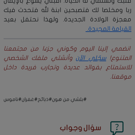
قلبك وتسلمي له الحياة. اقبلي يسوع بالإيمان
ربا ومخلصا لك فتصبحين ابنة لله فتحدث فيك
معجزة الولادة الجديدة. ولهذا نحتفل بعيد
القيامة المجيدة.
انضمي إلينا اليوم وكوني جزءًا من مجتمعنا
المتنوع!
سجّلي الآن
وأنشئي ملفك الشخصي
للاستمتاع بفوائد عديدة وتجارب فريدة داخل
موقعنا.
#بلشي من هون
#ذبائح
#غفران
#ناموس
سؤال وجواب