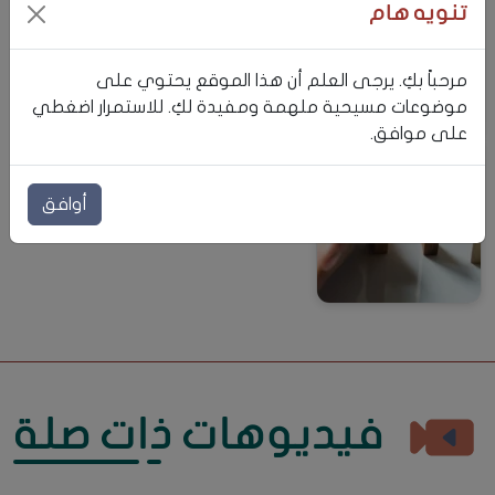
تنويه هام
مرحباً بكِ. يرجى العلم أن هذا الموقع يحتوي على
موضوعات مسيحية ملهمة ومفيدة لكِ. للاستمرار اضغطي
على موافق.
المسيح في عيد القيامة
الأسئلة المسيحية الكبرى
أوافق
الحدود: ما لي وما ليس لي
فيديوهات ذات صلة