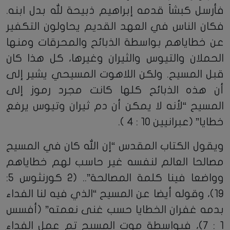
فأرسل كبشاً قدمه إبراهيم ذبيحة لله بدل ابنه.
فكان الناس في العهد القديم يحاولون التكفير
عن خطاياهم بواسطة الذبائح والمحرقات ومنها
الحملان والتيوس والثيران وغيرها، كل هذا كان
قبل المسيح. ولكن اللاهوت المسيحي يشير إلى
أن هذه الذبائح كلها كانت مجرد رموز إلى
المسيح “لأنه لا يمكن أن دم ثيران وتيوس يرفع
خطايا” (عبرانيين 10 : 4 ).
ويقول الكتاب المقدس “إن الله كان في المسيح
مصالحا العالم لنفسه غير حاسب لهم خطاياهم
وواضعا فينا كلمة المصالحة”.. (2 كورنثوس 5:
19)، وقوله أيضا عن المسيح “الذي فيه لنا الفداء
بدمه غفران الخطايا حسب غنى نعمته” (أفسس
1 : 7)، فبواسطة موت المسيح تم عمل الفداء