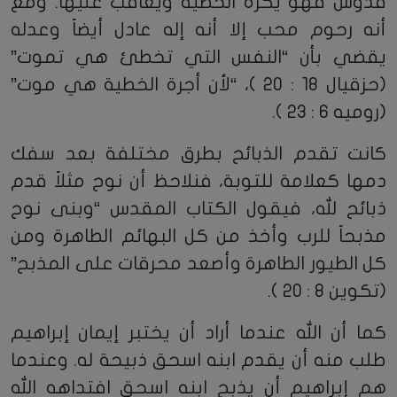
قدوس فهو يكره الخطية ويعاقب عليها. ومع
أنه رحوم محب إلا أنه إله عادل أيضاً وعدله
يقضي بأن “النفس التي تخطئ هي تموت”
(حزقيال 18 : 20 )، “لأن أجرة الخطية هي موت”
(روميه 6 : 23 ).
كانت تقدم الذبائح بطرق مختلفة بعد سفك
دمها كعلامة للتوبة، فنلاحظ أن نوح مثلاً قدم
ذبائح لله، فيقول الكتاب المقدس “وبنى نوح
مذبحاً للرب وأخذ من كل البهائم الطاهرة ومن
كل الطيور الطاهرة وأصعد محرقات على المذبح”
(تكوين 8 : 20 ).
كما أن الله عندما أراد أن يختبر إيمان إبراهيم
طلب منه أن يقدم ابنه اسحق ذبيحة له. وعندما
هم إبراهيم أن يذبح ابنه اسحق افتداهه الله