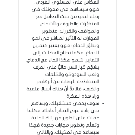
انعكاس على المستوى الفردي،
فهو سيساهم في معونتك في
رحلة النمو من حيث التعامل مع
المتغيِّرات والظروف والأشخاص
والمواقف والقرارات. فتطوير
المهارات له التأثير المباشر في نمو
وتطوُّر الدماغ؛ فهو يُعتبَر كتمرين
للدماغ. فكما تحتاج العضلات إلى
التمارين لتنمو هكذا الحال مع الدماغ.
يشجَّع كبار السن حاليًّا على العزف
ولعب السودوكو والكلمات
المتقاطعة للوقاية من ألزهايمر
والخرف، فلا بدَّ أنَّ هناك أسبابًا علمية
وراء هذه الفكرة.
سوف يحمي مستقبلك، ويساهم
في زيادة فرص النجاح أمامك، فكلما
عملت على تطوير مهاراتك الحالية
وتعلُّم وتطوير مهارات جديدة فهذا
سيساعد في تمكينك. وبالتالي