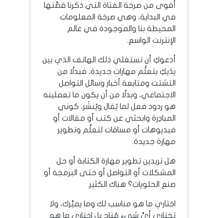
أقوى من صرخة الفتاة التي ذكرنا قصَّتها
في البداية، وهي صرخة المعلومات
المحيطة بنا والموجودة في عالم
الإنترنت الواسع.
أدعوكِ أن تستغلي ذلك الهاتف الذي بين
يدَيكِ بتعلُّم مهارات جديدة، فبدلًا من
التشتت ومتابعة أخبار وسائل التواصل
الاجتماعي، وبدلًا من أن يكون ما تعملينه
هو ردود فعل لما يُقال ويُنشَر، كوني
المبادِرة وابحثي عن كتب أو مقالات أو
فيديوهات أو مساقات لتعلُّم وتطوير
مهارة جديدة.
هل تريدين تطوير مهارة الكتابة أو حل
المشكلات أو التواصل أو حتى البرمجة أو
صنع الحلويات؟ هناك الكثير.
اختاري ما هو مناسب لك وما يميِّزك، ولا
تختاري أيَّ شيء مُتاح بل اختاري ما هو