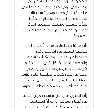
طعامها وشربت كوبًا من اليانسون، ثم
غطَّت في نوم عميق، شعرت وكأنها في
عالم آخر. استيقظت وهي تشعر بآلام
شديدة في المفاصل وصداع، ولكنَّها
شدَّت جسمها ونهضت بصعوبة. ارتدت
ملابسها وخرجت إلى الحياة، وهناك كانت
المفاجأة.
رأت عالمًا مختلفًا، ما هذه الأجهزة التي
يحملها الجميع بين أيديهم وهم
مشغولون بها كل الوقت؟ باب الشقة
والمصعد والسيارة، كل شيء بدا مختلفًا،
كل شيء يعمل من خلال الأزرار، والبعض
منها من خلال كلمات ينطقها الناس. قرَّرت
الذهاب إلى العمل، عالمها الذي تُبدع
فيه، وهناك كانت مفاجأة أعظم تنتظرها.
رأت الجدران عبارة عن شاشات تعرض أفلامًا
عن أعمال الشركة، ورأت أنَّ المساحات
الفارغة كبيرة وأنَّ كل تلك الأجهزة التي