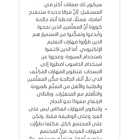
سيكون لك ضمانات أكثر في
المستقبل؛ لأنَّ فرصًا جديدة ستنفتح
أمامك. فمثلًا، لاحظنا أثناء جائحة
كورونا أنَّ المعلِّمين الذين نجحوا،
وأبدعوا وتمكَّنوا من الاستمرار هم
الذين طوَّروا مهارات التعليم
الإلكتروني. أما الذين اكتفوا
باستخدام السبورة، وعجزوا عن
استخدام الحاسوب اضطروا إلى
الانسحاب. فتطوير المهارات المكثَّف
الذي تمَّ أثناء الجائحة مكَّن المعلِّمين
والطلبة والأهل من التمتُّع بالمرونة
والتأقلم مع المتغيّرات، وبالتالي
الارتفاع صعودًا نحو النجاح.
ولتطوير المهارات انعكاس ليس على
الفرد وعلى الوظيفة فقط، ولكن
على المجتمع ككل. فكلما تطوَّرَت
المهارات الفردية، فإنَّ المجتمع
سيُصبح أفضل ويتمتَّع بمستوى عالٍ