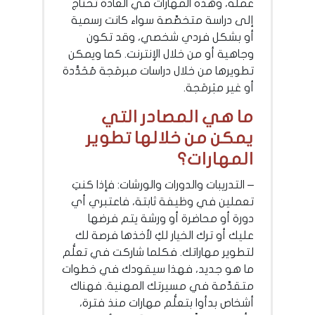
عمله، وهذه المهارات في العادة تحتاج
إلى دراسة متخصِّصة سواء كانت رسمية
أو بشكل فردي شخصي، وقد تكون
وجاهية أو من خلال الإنترنت. كما ويمكن
تطويرها من خلال دراسات مبرمَجة مُحَدَّدة
أو غير مبَرمَجة.
ما هي المصادر التي
يمكن من خلالها تطوير
المهارات؟
– التدريبات والدورات والورشات: فإذا كنتِ
تعملين في وظيفة ثابتة، فاعتبري أي
دورة أو محاضرة أو ورشة يتم فرضها
عليك أو ترك الخيار لكِ لأخذها فرصة لك
لتطوير مهاراتك. فكلما شاركت في تعلُّم
ما هو جديد، فهذا سيقودك في خطوات
متقدِّمة في مسيرتك المهنية. فهناك
أشخاص بدأوا بتعلُّم مهارات منذ فترة،