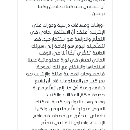
أن تستقي منه كما تحتاجين وكما
ترغبين:
-ورشات ومساقات دراسية ودورات على
الإنترنت: أعتقد أنَّ الاستثمار المادي في
التعلُّم والدراسة هو استثمار جيد، فما
تتعلَّمينه اليوم هو إضافة إلى سيرتك
الذاتية. تذكَّري أيضًا أننا في الوقت
الحالي نعيش في ثورة معلوماتية علينا
استثمارها والارتفاع مع تلك الموجة.
فالمعلومات المجانية هائلة والإنترنت هو
بحر كبير من المعلومات قادر أن يُشبع
شغف ورغبة أيٍّ منا إلى تعلُّم مهارة
جديدة. فكمّ المقالات والكتب
وفيديوهات اليوتيوب كبيرة، يمكنك
الغوص فيها وتعلُّم ما تريدين. ولكن لا
تغفلي التحقُّق من مصداقية مواقع
الإنترنت، واختاري تلك التي تتمتَّع
بالمصداقية ومعروفة المصدر وواضحة