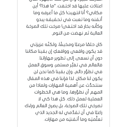
اعتادَت عليها قد اختفت. “ما هذا؟ أين
مكاني؟ أنا انتهيت! كل ما أعرفه وما
أتقنه وما تعبت في تحقيقه يبدو
وكأنه بخار قد اختفى! صرخت تلك الصرخة
العالية ثم نهضت من النوم.
كان حلمًا مرعبًا ومخيفًا، ولكنّه عزيزتي
قد يكون واقعي وواقعكِ إن بقينا مكاننا
دون أن نسعى إلى تطوير مهاراتنا.
فالعالم في تغيُّر مستمر، وسوق العمل
في تطوُّر دائم، وإن بقينا كما نحن لن
يكون لنا مكان. لذا فإننا في هذه المقال
سنتحدَّث عن أهمية المهارات ولماذا من
المهم أن نطوِّرها، وما هي الخطوات
العملية لعمل ذلك. كل هذا كي لا
تصرخي تلك الصرخة، بل يصرخ العالم وراءك
راغبًا في أن تقدِّمي له الجديد الذي
تعلَّمتِه وما أتقنتِه من مهارات.