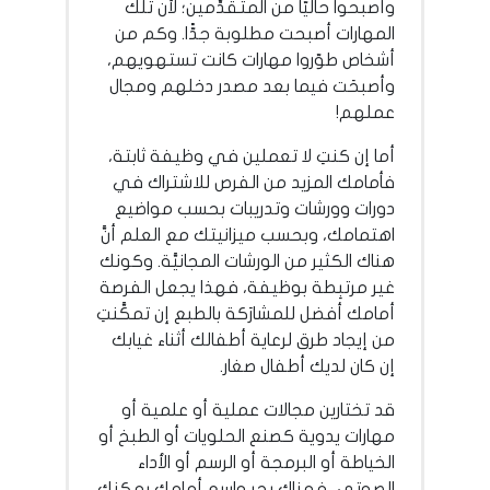
وأصبحوا حاليًّا من المتقدِّمين؛ لأن تلك
المهارات أصبحت مطلوبة جدًّا. وكم من
أشخاص طوّروا مهارات كانت تستهويهم،
وأصبحَت فيما بعد مصدر دخلهم ومجال
عملهم!
أما إن كنتِ لا تعملين في وظيفة ثابتة،
فأمامك المزيد من الفرص للاشتراك في
دورات وورشات وتدريبات بحسب مواضيع
اهتمامك، وبحسب ميزانيتك مع العلم أنَّ
هناك الكثير من الورشات المجانيَّة. وكونك
غير مرتبِطة بوظيفة، فهذا يجعل الفرصة
أمامك أفضل للمشارَكة بالطبع إن تمكَّنتِ
من إيجاد طرق لرعاية أطفالك أثناء غيابك
إن كان لديك أطفال صغار.
قد تختارين مجالات عملية أو علمية أو
مهارات يدوية كصنع الحلويات أو الطبخ أو
الخياطة أو البرمجة أو الرسم أو الأداء
الصوتي، فهناك بحر واسع أمامك يمكنك