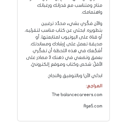
متاح ومتناسب مع قدراتك ورغباتك
واهتمامك.
والآن فكِّري بشيء محدَّد ترغبين
بتطويره. ابحثي عن كتاب مناسب لتقرئيه،
أو قناة على اليوتيوب لمتابعتها، أو
صديقة تعمل على إرشادك ومساندتك.
أشجِّعك في هذه اللحظة أن تفكِّري
بعمق وتضعي في ذهنك 3 مصادر على
الأقلّ: شخص وكتاب وموقع إلكترونيّ.
ابدئي الآن! وبالتوفيق والنجاح.
المراجع:
The balancecareers.com
Age5.com