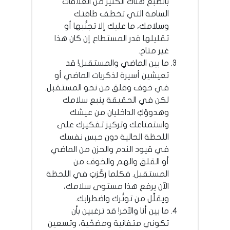
بالطبع هناك الكثير من العلاقات
السامة التي تخطف طاقتك
وسلامك، ما عليك إلا تجنُّبها أو
تقليلها قدر المستطاع إن كان هذا
غير متاح.
ما بين الماضي والمستقبل! قد
تعيشين أسيرة لذكريات الماضي أو
في خوف وقلق من نحو المستقبل.
لكن في الحقيقة ينبع سلامك
وهدوؤكِ الداخليان من عيشك
واستمتاعك وتركيز تفكيرك على
اللحظة الحالية دون حبس نفسك
في قيود الندم والحزن من الماضي
أو القلق والهم والخوف من
المستقبل. فكلما ركّزتِ في اللحظة
الآن يرفع هذا مستوى سلامك،
ويقلِّل من توتُّرك واضطرابك.
ما بين أنا والآخر! قد ترغبين بأن
تكوني متفانية ومضحِّية، وتسعين