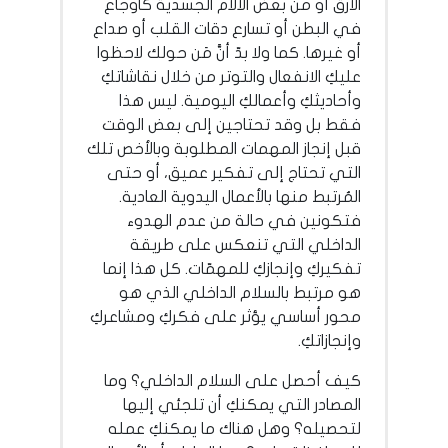
الأرق أو من بعض الآلام الجسدية كأوجاع
في البطن أو تسارع دقات القلب أو صداع
أو غيرها. كما ولا بدّ أنَّ مَن حولك لاحظوا
عليكِ الانفعال والتوتر من خلال نقاشاتكِ
وأحاديثكِ وأعمالكِ اليومية. ليس هذا
فقط بل وقد تحتاجين إلى بعض الوقت
قبل إنجاز المهمات المطلوبة وبالأخص تلك
التي تحتاج إلى تفكير عميق، أو حتى
المُرتبط منها بالأعمال اليدوية العادية.
فتكونين في حالة من عدم الهدوء
الداخلي التي تنعكس على طريقة
تفكيركِ وإنجازكِ للمهمّات. كل هذا إنما
هو مرتبط بالسلام الداخلي الذي هو
محور أساسي يؤثر على فكركِ ومشاعركِ
وإنجازاتكِ.
كيف أحصل على السلام الداخلي؟ وما
المصادر التي يمكنكِ أن تلجئي إليها
لتحصيله؟ وهل هناك ما يمكنكِ عمله