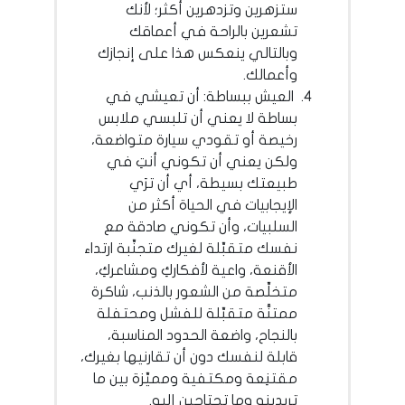
ستزهرين وتزدهرين أكثر؛ لأنك
تشعرين بالراحة في أعماقك
وبالتالي ينعكس هذا على إنجازك
وأعمالك.
العيش ببساطة: أن تعيشي في
بساطة لا يعني أن تلبسي ملابس
رخيصة أو تقودي سيارة متواضعة،
ولكن يعني أن تكوني أنتِ في
طبيعتك بسيطة، أي أن ترَي
الإيجابيات في الحياة أكثر من
السلبيات، وأن تكوني صادقة مع
نفسك متقبِّلة لغيرك متجنِّبة ارتداء
الأقنعة، واعية لأفكاركِ ومشاعركِ،
متخلِّصة من الشعور بالذنب، شاكرة
ممتنَّة متقبِّلة للفشل ومحتفلة
بالنجاح، واضعة الحدود المناسبة،
قابلة لنفسك دون أن تقارنيها بغيرك،
مقتنِعة ومكتفية ومميِّزة بين ما
تريدينه وما تحتاجين إليه.