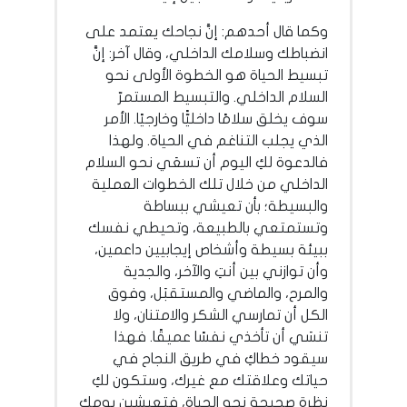
وكما قال أحدهم: إنَّ نجاحك يعتمد على
انضباطك وسلامك الداخلي، وقال آخر: إنَّ
تبسيط الحياة هو الخطوة الأولى نحو
السلام الداخلي. والتبسيط المستمرّ
سوف يخلق سلامًا داخليًّا وخارجيًا. الأمر
الذي يجلب التناغم في الحياة. ولهذا
فالدعوة لكِ اليوم أن تسعَي نحو السلام
الداخلي من خلال تلك الخطوات العملية
والبسيطة؛ بأن تعيشي ببساطة
وتستمتعي بالطبيعة، وتحيطي نفسك
ببيئة بسيطة وأشخاص إيجابيين داعمين،
وأن توازني بين أنتِ والآخر، والجدية
والمرح، والماضي والمستقبَل، وفوق
الكل أن تمارسي الشكر والامتنان، ولا
تنسَي أن تأخذي نفسًا عميقًا. فهذا
سيقود خطاكِ في طريق النجاح في
حياتك وعلاقتك مع غيرك، وستكون لكِ
نظرة صحيحة نحو الحياة، فتعيشين يومك