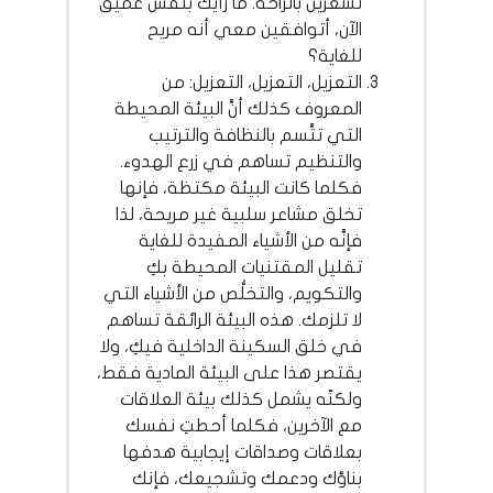
تشعرين بالراحة. ما رأيك بنفَس عميق
الآن، أتوافقين معي أنه مريح
للغاية؟
التعزيل، التعزيل، التعزيل: من
المعروف كذلك أنَّ البيئة المحيطة
التي تتَّسم بالنظافة والترتيب
والتنظيم تساهم في زرع الهدوء.
فكلما كانت البيئة مكتظة، فإنها
تخلق مشاعر سلبية غير مريحة، لذا
فإنَّه من الأشياء المفيدة للغاية
تقليل المقتنيات المحيطة بكِ
والتكويم، والتخلُّص من الأشياء التي
لا تلزمك. هذه البيئة الرائقة تساهم
في خلق السكينة الداخلية فيكِ، ولا
يقتصر هذا على البيئة المادية فقط،
ولكنّه يشمل كذلك بيئة العلاقات
مع الآخرين، فكلما أحطتِ نفسك
بعلاقات وصداقات إيجابية هدفها
بناؤك ودعمك وتشجيعك، فإنك