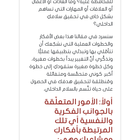
للمحافظة عليه؟ وما العادات أو الأعمال
أو العلاقات أو المهارات التي تساهم
بشكل خاص في تحقيق سلامكِ
الداخلي؟
سنسرد في مقالنا هذا بعض الأفكار
والخطوات العملية التي نشجّعك أن
تتأمّلي بها وتبدئي بتطبيقها عمليًّا.
وتذكَّري أنَّ التغيير يبدأ بخطوات صغيرة،
وكل خطوة صغيرة ستقودكِ إلى خطوة
أكبر. كوني متحمِّسة ومتفائلة
ومُنطلقة لتحقيق هدفك في الحصول
على حياة تتَّسم بالسلام الداخلي.
أولاً: الأمور المتعلِّقة
بالجوانب الفكرية
والنفسية أي تلك
المرتبطة بأفكاركِ
ومشاعركِ وهي: