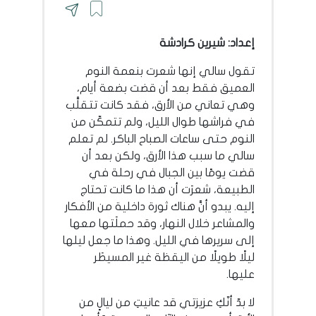
إعداد: شيرين كرادشة
تقول سالي إنها شعرت بنعمة النوم
العميق فقط بعد أن قضت بضعة أيام،
وهي تعاني من الأرق، فقد كانت تتقلَّب
في فراشها طوال الليل، ولم تتمكّن من
النوم حتى ساعات الصباح الباكر. لم تعلم
سالي ما سبب هذا الأرق، ولكن بعد أن
قضت يومًا بين الجبال في رحلة في
الطبيعة، شعرَت أن هذا ما كانت تحتاج
إليه. يبدو أنَّ هناك ثورة داخلية من الأفكار
والمشاعر خلال النهار، وقد حملَتها معها
إلى سريرها في الليل. وهذا ما جعل ليلها
ليلًا طويلًا من اليقظة غير المسيطَر
عليها.
لا بدّ أنّكِ عزيزتي قد عانيتِ من ليالٍ من