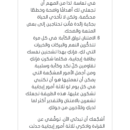
في تعاسة. لذا من المهم أن
تجعلي لك أهدافًا واضحة وخططًا
محكَمة، ولكن لا تأخذي الحياة
بجدّية زائدة فأنتِ تحتاجين إلى بعض
المتعة والضحك.
الامتنان ترياق الكآبة: في كل مرة
تتذكَّرين النعم والبركات والخيرات
التي لكِ، فإنكِ بهذا تشحنين نفسك
بطاقة إيجابية، فكلما شكرتِ فإنكِ
تقاومين كلّ نكد وكآبة وسلبية.
ومن أجمل الأمور المشجِّعة التي
يمكن أن تعمليها هو أن تكتبي
في كل يوم لو ثلاثة أمور إيجابية
تشكرين عليها، هذه الطريقة تجعلك
تشعرين بالامتنان والتقدير أكثر لما
لديكِ وللآخرين من حولكِ.
أشجِّعك أن تبدئي الآن، توقَّفي عن
القراءة واذكري ثلاثة أمور إيجابية حدثت