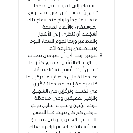
الاستماع إلى الموسيقى، فكما
يُقال إنَّ الموسيقى هي غذاء الروح،
فنفسكِ تهدأ وترتاح عند سماع تلك
الموسيقى والأنغام المريحة.
أشجِّعك أن تنظري إلى الأشجار
والعصافير وربما نجوم السماء اليوم
وتستمتعي بخليقة الله.
شهيق، زفير: أي أن تقومي بتغذية
رئتيكِ بذلك النَفَس العميق. كثيرًا ما
تنسين أن تتنفَّسي نفسًا عميقًا،
وعندما تفعلين ذلك فإنك تدركين ما
كنتِ بحاجة إليه. فعندما تفكِّرين
في نفسك وتركِّزين في الشهيق
والزفير العميقَين وفي ملاحظة
حركة الرئتين والحجاب الحاجز، فإنكِ
تدركين كم كان مهمًّا هذا النفَس
بالنسبة إليكِ، فهو يهدّىء نفسكِ
ويخفِّف انفعالكِ، وتوتركِ ويجعلكِ