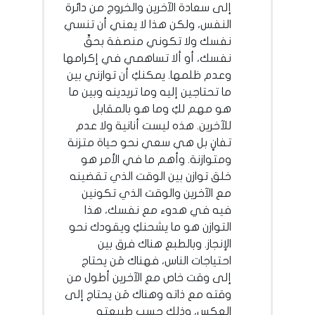
إلى سعادة الآخرين والخروج من دائرة
النفس، ولكن هذا لا يعني أن تنسي
نفسك ولا تكوني منصفة بحقِّ
نفسك، أو ألا تساهمي في إكرامها
وعدم ظلمها. يمكنكِ أن توازني بين
ما تحتاجين إليه وما تريدينه وبين ما
هو مهم لكِ وما هو بالمقابل
للآخرين. هذه ليست أنانية ولا عدم
تفانٍ بل هي سعي نحو حياة متزنة
ومتوازنة. وأهم ما في الأمر هو
خلق توازن بين الوقت الذي تقضينه
مع الآخرين والوقت الذي تكونين
فيه في هدوء مع نفسك، هذا
التوازن هو ما يشحنكِ ويقودك نحو
الإنجاز. وبالطبع هناك فرق بين
احتياجات الناس، فهناك مَن يحتاج
إلى وقت خاص مع الآخرين أطول من
وقته مع ذاته وهناك مَن يحتاج إلى
العكس، وذلك حسب طبيعته