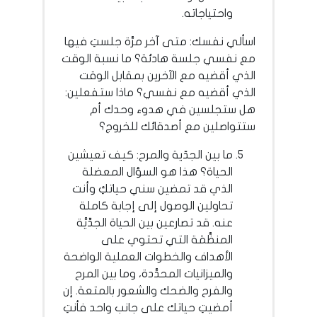
واحتياجاته.
اسألي نفسك: متى آخر مرَّة جلستِ فيها
مع نفسي جلسة هادئة؟ ما نسبة الوقت
الذي أقضيه مع الآخرين بمقابل الوقت
الذي أقضيه مع نفسي؟ ماذا ستفعلين:
هل ستجلسين في هدوء وحدك أم
ستتواصلين مع أصدقائك للخروج؟
ما بين الجدّية والمرح: كيف تعيشين
الحياة؟ هذا هو السؤال المعضلة
الذي قد تمضين سني حياتكِ وأنت
تحاولين الوصول إلى إجابة كاملة
عنه. قد تصارعين بين الحياة الجدِّيَّة
المنظَّمَة التي تحتوي على
الأهداف والخطوات العملية الواضحة
والميزانيات المحدَّدة، وما بين المرح
والفرح والضحك والشعور بالمتعة. إن
أمضيتِ حياتك على جانب واحد فأنتِ