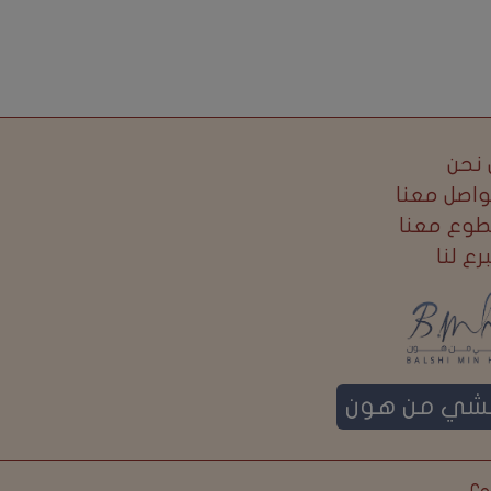
نحن
واصل معنا
طوع معنا
برع لنا
لشي من هون