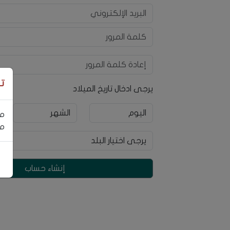
ت
يرجى ادخال تاريخ الميلاد
مر
مس
إنشاء حساب