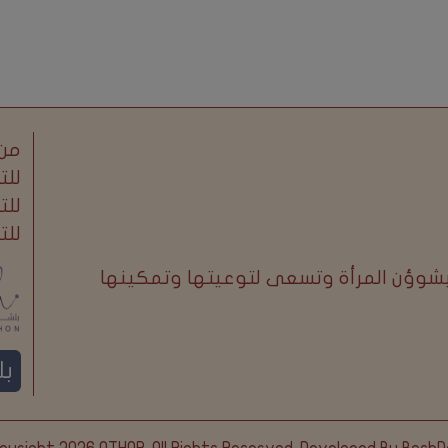
من 
للت
للت
للت
بشوؤن المرأة وتسعى لتوعيتها وتمكينها
ب