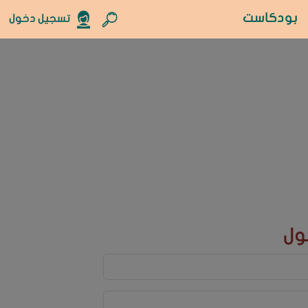
بودكاست
تسجيل دخول
ول