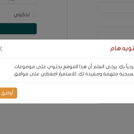
تذكرني
نويه هام
حباً بكِ. يرجى العلم أن هذا الموقع يحتوي على موضوعات
يحية ملهمة ومفيدة لكِ. للاستمرار اضغطي على موافق.
أوافق