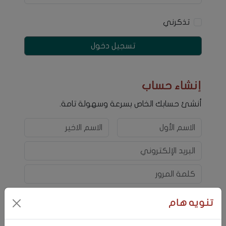
تذكرني
تسجيل دخول
إنشاء حساب
أنشئ حسابك الخاص بسرعة وسهولة تامة.
تنويه هام
يرجى ادخال تاريخ الميلاد