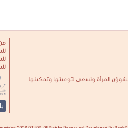
من 
للت
للت
للت
بشوؤن المرأة وتسعى لتوعيتها وتمكينها
ب