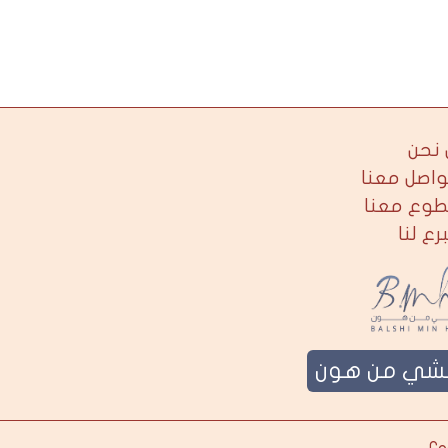
نحن
واصل معنا
طوع معنا
برع لنا
لشي من هون