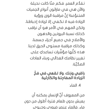
تقدُّم العمر، فكم منّا كانت نحيلة
والآن هي في ماراثون أنواع الحِميات
المتنوِّعة! إنَّ مراقبة الوزن ورؤية
الزيادة فيه لا تكفي إلا لزيادة إحباطنا،
ولكن المهم في الأمر هو أن نراقب
كذلك نسبة البروتين والدهون
والأملاح في جميع أجزاء جسمنا،
وكذلك مراقبة مستوى الحرق لدينا.
هذه كلُّها مؤشِّرات تساعدكِ على
تغيير نظامك الغذائي وبناء العادات
الصحِّيَّة.
راقبي وزنك، ولا تقعي في فخِّ
الزيادة المفاجِئة والكارثية.
الماء:
من المعروف أنَّ الإنسان يمكنه أن
يعيش بدون طعام فترة أطول من دون
ماء، فالماء عنصر ضروري وحيوي