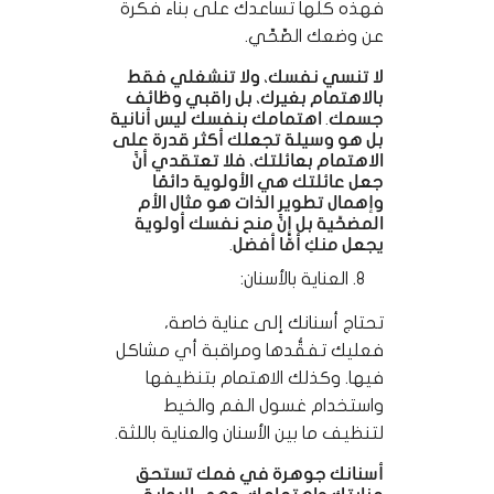
فهذه كلُّها تساعدك على بناء فكرة
عن وضعك الصِّحِّي.
لا تنسي نفسك، ولا تنشغلي فقط
بالاهتمام بغيرك، بل راقبي وظائف
جسمك. اهتمامك بنفسك ليس أنانية
بل هو وسيلة تجعلك أكثر قدرة على
الاهتمام بعائلتك، فلا تعتقدي أنَّ
جعل عائلتك هي الأولوية دائمًا
وإهمال تطوير الذات هو مثال الأم
المضحِّية بل إنَّ منح نفسك أولوية
يجعل منكِ أمًّا أفضل.
العناية بالأسنان:
تحتاج أسنانك إلى عناية خاصة،
فعليك تفقُّدها ومراقبة أي مشاكل
فيها. وكذلك الاهتمام بتنظيفها
واستخدام غسول الفم والخيط
لتنظيف ما بين الأسنان والعناية باللثة.
أسنانك جوهرة في فمك تستحق