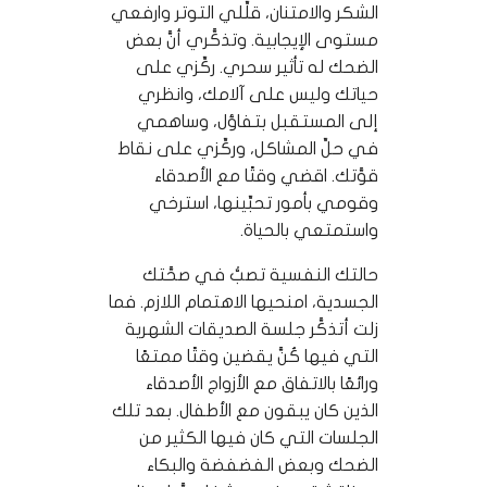
الشكر والامتنان، قلِّلي التوتر وارفعي
مستوى الإيجابية. وتذكَّري أنَّ بعض
الضحك له تأثير سحري. ركِّزي على
حياتك وليس على آلامك، وانظري
إلى المستقبل بتفاؤل، وساهمي
في حلِّ المشاكل، وركِّزي على نقاط
قوَّتك. اقضي وقتًا مع الأصدقاء
وقومي بأمور تحبِّينها، استرخي
واستمتعي بالحياة.
حالتك النفسية تصبُّ في صحَّتك
الجسدية، امنحيها الاهتمام اللازم. فما
زلت أتذكَّر جلسة الصديقات الشهرية
التي فيها كُنَّ يقضين وقتًا ممتعًا
ورائعًا بالاتفاق مع الأزواج الأصدقاء
الذين كان يبقون مع الأطفال. بعد تلك
الجلسات التي كان فيها الكثير من
الضحك وبعض الفضفضة والبكاء