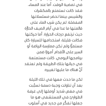
في تمضية الوقت. أما عند المساء،
فقد كانت تستمتع بالمكسّرات
والشيبس بينما تحضر مسلسلاتها
المفضلة. لم يكن شرب الماء على
قائمتها ما عدا في أيام الصيف الحارَّة
حيث ترتفع درجات الحرارة. أما حركتها
فكانت قليلة، استخدامها للسيارة كان
مستمرًّا ولم تكن ممارسة الرياضة أو
السير على الأقدام أمورًا ضمن
برنامجها اليومي. كانت مستمتعة
في حياتها بتلك الطريقة ولم تعتقد
أنَّ هناك ما عليها تغييره.
لكن ما حدث معها في تلك الليلة
بعد أن تناولت وجبة دسمة تسبَّبت
في مغص شديد أوصلها إلى غرفة
الطوارئ في المستشفى هو ما
جعلها تفكِّر من جديد في أسلوب