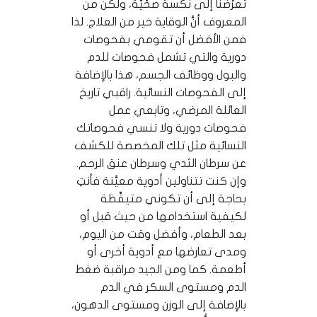
تعرُّضنا إلى نكسة صحِّيَّة، ولكن من
المعروف أنَّ الوقاية خير من العلاج. لذا
فمن الأفضل أن تقومي بفحوصات
دورية والتي تشمل فحوصات للدم
والبول ووظائف الجسم، هذا بالإضافة
إلى الفحوصات النسائية. راقبي تاريخ
العائلة المرضي، وتابعي عمل
فحوصات دورية ولا تنسي فحوصاتك
النسائية مثل تلك المخصصة للكشف
عن سرطان الثدي وسرطان عنق الرحم.
وإن كنت تتناولين أدوية معيَّنة فأنتِ
بحاجة إلى أن تكوني متيقِّظة
لكيفية استخدامها من حيث قبل أو
بعد الطعام، وأفضل وقت من اليوم،
ومدى تعارضها مع أدوية أخرى أو
أطعمة. كما ومن الجيد مراقبة ضغط
الدم ومستوى السكر في الدم
بالإضافة إلى الوزن ومستوى الدهون،