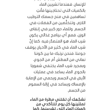
للإنسان. فعندما تشربين الماء
بالكميات التي تحتاجينها فأنتِ
تساهمين في منح جسمك الترطيب
اللازم، وتتخلَّصين من الفضلات في
الجسم. وللماء دور كبير في إنقاص
الوزن، فمع أي برنامج غذائي يكون
شرب الماء هو المتصدِّر فيه. كما إنَّ
شرب الماء في كثير من الأحيان يوقف
جوعنا، فنحن نرتبك ما بين كوننا
نعاني من العطش أم من الجوع،
وبمجرد شرب الماء يختفي شعورنا
بالجوع. الماء يساعد في عمليات
الأيض في الجسم ويحمي من الإصابة
بالإمساك ويساعد في إزالة السموم
من الجسم.
نشجِّعك أن تقتني مطرة من الماء
تملئينها كل يوم لتتأكدي من
كميات الماء التي تشربينها، كما