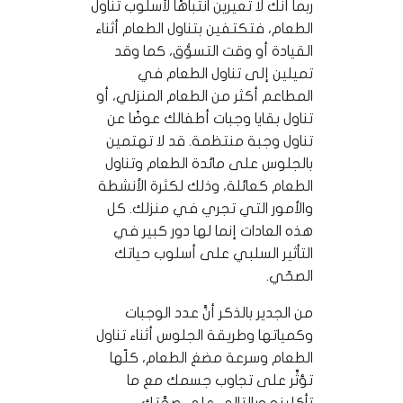
ربما أنك لا تعيرين انتباهًا لأسلوب تناول
الطعام، فتكتفين بتناول الطعام أثناء
القيادة أو وقت التسوُّق، كما وقد
تميلين إلى تناول الطعام في
المطاعم أكثر من الطعام المنزلي، أو
تناول بقايا وجبات أطفالك عوضًا عن
تناول وجبة منتظمة. قد لا تهتمين
بالجلوس على مائدة الطعام وتناول
الطعام كعائلة، وذلك لكثرة الأنشطة
والأمور التي تجري في منزلك. كل
هذه العادات إنما لها دور كبير في
التأثير السلبي على أسلوب حياتك
الصحّي.
من الجدير بالذكر أنَّ عدد الوجبات
وكمياتها وطريقة الجلوس أثناء تناول
الطعام وسرعة مضغ الطعام، كلّها
تؤثِّر على تجاوب جسمك مع ما
تأكلينه وبالتالي على صحَّتك