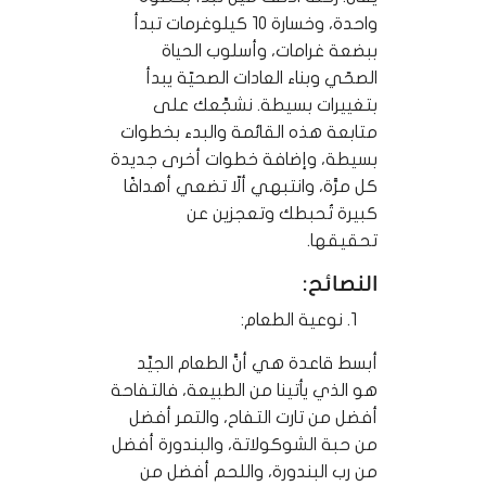
واحدة، وخسارة 10 كيلوغرمات تبدأ
ببضعة غرامات، وأسلوب الحياة
الصحّي وبناء العادات الصحيّة يبدأ
بتغييرات بسيطة. نشجِّعك على
متابعة هذه القائمة والبدء بخطوات
بسيطة، وإضافة خطوات أخرى جديدة
كل مرَّة، وانتبهي ألّا تضعي أهدافًا
كبيرة تُحبطك وتعجزين عن
تحقيقها.
النصائح:
نوعية الطعام:
أبسط قاعدة هي أنَّ الطعام الجيِّد
هو الذي يأتينا من الطبيعة، فالتفاحة
أفضل من تارت التفاح، والتمر أفضل
من حبة الشوكولاتة، والبندورة أفضل
من رب البندورة، واللحم أفضل من