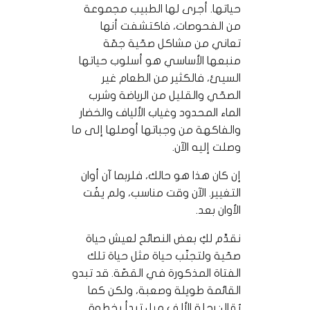
حياتها. أجرى لها الطبيب مجموعة
من الفحوصات، فاكتشفت أنها
تعاني من مشاكل صحّية جمّة
منبعها الأساسي هو أسلوب حياتها
السيئ، فالكثير من الطعام غير
الصحّي والقليل من الرياضة وشرب
الماء المحدود وغياب الألياف والخضار
والفاكهة من وجباتها أوصلها إلى ما
وصلت إليه الآن.
إن كان هذا هو حالك، فلربما آن أوان
التغيير. الآن وقت مناسب، ولم يفُت
الأوان بعد.
نقدِّم لكِ بعض النصائح لعيش حياة
صحّية ولتجنّب حياة مثل حياة تلك
الفتاة المذكورة في القصّة. قد تبدو
القائمة طويلة وصعبة، ولكن كما
يُقال: رحلة الألف ميل تبدأ بخطوة