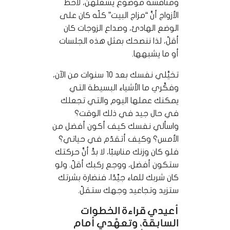
ومناقشة موضوع يشغلهنَّ، لاحظ
الأزواج أنَّ “مزاج البيت” كلّه كان على
الوضع الهادئ، وصداع الزوجات كان
أقلّ، لذا ننصحك بمثل هذه الجلسات
أو ما يشبهها.
تخيَّلي نفسك بعد 10 سنوات من الآن،
وفكِّري ما الأشياء البسيطة التي
يمكنك عملها اليوم والتي تجعلك
في حال جيد في ذلك الوقت؟
واسألي نفسك كيف أكون أفضل من
الأمس؟ وكيف أتقدّم في حياتي؟
فلو كان وزنك مناسِبًا، لا بدَّ أنَّ حركتك
ستكون أفضل، ووجع ركبك أقلّ. ولو
كان شربك للماء جيِّدًا، فنضارة بشرتك
ستزيد وتجاعيد وجهك ستقلّ.
أعيدي قراءة الخطوات
السابقة، وتعهَّدي أمام