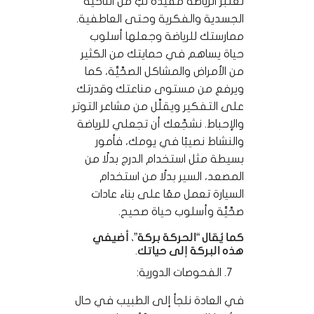
تعتبَر الرياضة مفيدة لكِ من الناحية
الجسدية والفكرية وحتى العاطفية.
ممارستك للرياضة وجعلها أسلوب
حياة يساهم في حمايتك من الكثير
من الأمراض والمشاكل الصحِّيَّة، كما
ويرفع من مستوى مناعتك وقدرتك
على التفكير ويقلِّل من مشاعر التوتر
والإحباط. نشجِّعك أن تجعلي للرياضة
والنشاط نصيبًا في يومك، فأمور
بسيطة مثل استخدام الدرج بدلًا من
المصعد، السير بدلًا من استخدام
السيارة تعمل معًا على بناء عادات
صحِّيَّة وأسلوب حياة صحيح.
كما يُقال “الحركة بركة”، أضيفي
هذه البركة إلى حياتك.
الفحوصات الدورية:
في العادة نلجأ إلى الطبيب في حال