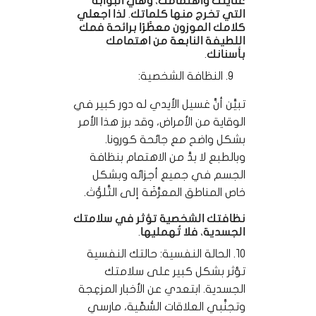
عنايتك واهتمامك، وهي البوابة
التي تخرج منها كلماتك. لذا اجعلي
كلامك الموزون معطَّرًا برائحة فمك
اللطيفة النابعة من اهتمامك
بأسنانك.
النظافة الشخصية:
تبيَّن أنَّ غسيل الأيدي له دور كبير في
الوقاية من الأمراض، وقد برز هذا الأمر
بشكل واضح مع جائحة كورونا.
وبالطبع لا بدَّ من الاهتمام بنظافة
الجسم في جميع أجزائه وبشكل
خاص المناطق المعرَّضَة إلى التَّلوُّث.
نظافتك الشخصية تؤثر في سلامتك
الجسدية، فلا تُهمليها.
10. الحالة النفسية: حالتك النفسية
تؤثر بشكل كبير على سلامتك
الجسدية. ابتعدي عن الأخبار المزعِجة
وتجنَّبي العلاقات السُّمِّية، مارسي