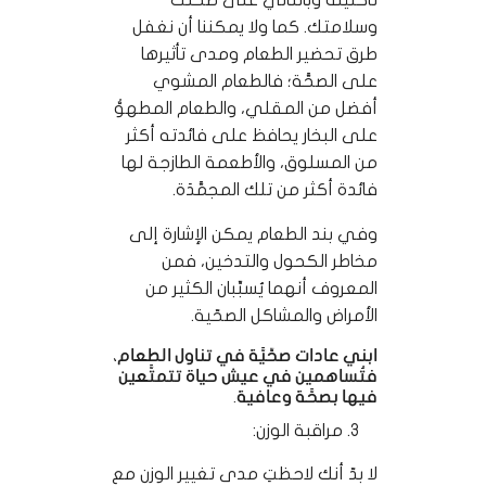
وسلامتك. كما ولا يمكننا أن نغفل
طرق تحضير الطعام ومدى تأثيرها
على الصحَّة؛ فالطعام المشوي
أفضل من المقلي، والطعام المطهوُّ
على البخار يحافظ على فائدته أكثر
من المسلوق، والأطعمة الطازجة لها
فائدة أكثر من تلك المجمَّدَة.
وفي بند الطعام يمكن الإشارة إلى
مخاطر الكحول والتدخين، فمن
المعروف أنهما يُسبِّبان الكثير من
الأمراض والمشاكل الصحّية.
ابني عادات صحِّيَّة في تناول الطعام،
فتُساهمين في عيش حياة تتمتَّعين
فيها بصحَّة وعافية.
مراقبة الوزن:
لا بدّ أنك لاحظتِ مدى تغيير الوزن مع