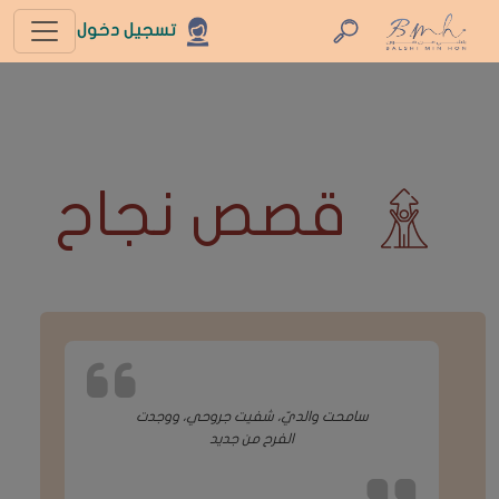
تسجيل دخول
قصص نجاح
سامحت والديّ، شفيت جروحي، ووجدت
الفرح من جديد