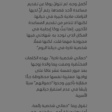
أكمل وجه. لم تتوانَ يومًا عن تقديم
مساعدة لأحد قصدها، رغم أنَّ لديها
التزامات مادية كبيرة في حياتها،
لكنها لا تتذمر من تقديم المساعدة
للآخرين، إنما تبثُّ روحًا إيجابية في
المكان الذي توجد به. شهادتي فيها
مجروحة مهما قلت، لكنها فعلًا
شخصية نادرة في حياتنا اليوم”.
“حماتي شخصية نادرة”، بهذه الكلمات
المختَصَرة وصفت ريما والدة زوجها
بعد مرور خمسة عشر عامًا على
زواجها. معتبِرة نفسها محظوظة جدًّا
مقارَنة بآخرين وجدوا “حمواتهم” سببًا
رئيسًا في عدم استقرار حياتهم
الأسرية.
تقول ريما: “حماتي شخصية رائعة،
أعتبرها بمنزلة أمي، ساندتني في