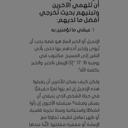
أن تُلهمي الآخرين
وتبنيهم بحيث تُخرجي
أفضل ما لديهم:
عيشي ما تؤمنين به
الإنجيل أو الخبر السار هو قصة يجب أن
تُروى ويُخبر أحدهم بها حتى يأتي
الناس إلى المسيح. مكتوب في
رومية 10: 17: “إذًا الإيمان بالخبر، والخبر
بكلمة الله”.
ولكن كيف يمكن للآخرين أن يقبلوا
هذه الإنجيل إن لم يرَوا ثمرًا حقيقيًّا
في حياة الشخص الذي ينبغي أن
يعيش وفقه؟ سيقبله الآخرون إن رأوا
انضباطًا واستقامة وسط تجربة قاسية،
أو ظهر تعامل لطيف تجاوبًا مع
الإساءة أو مغفرة مقابلها؛ لأنَّنا عندها