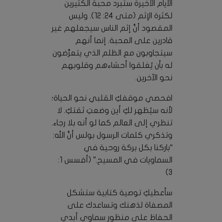
الأيام الأخيرة ستبرد محبة الكثيرين
لكثرة الإثم (متى 24: 12). وليس
المقصود أنَّ إثم الناس سيجعلهم غير
قادرين على المحبة. إنما أنهم
سيتجاوبون مع الظلم الذي يتعرَّضون
له بأن يُغلقوا أحشاءهم وقلوبهم
نحو الآخرين.
افحصي موقفكِ القلبي نحو الحياة؛
لأنه سيُظهر لكِ أين وضعتِ ثقتكِ. لا
تنظري إلى العالم كما لو أنه بلا رجاء.
وتذكري كلمات الرسول بولس أنَّ الله:
“باركنا بكل بركة روحية في
السماويات في المسيح.” (أفسس 1:
3)
سأعطيكِ توصية كتابية ستشكل
المصفاة لذهنك وتساعدك على
الحفاظ على منظور سماوي أبدي