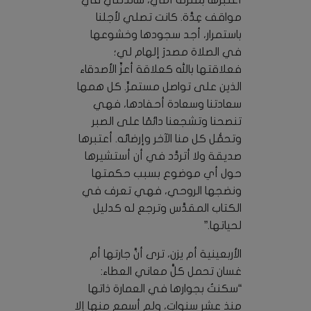
مواقف عِدَّة. كانت تصلي لأجلنا
باستمرار، أجد سجودها وخشوعها
في الصلاة مصدرَ إلهام لي؛
فعلاقتها بالله كعلاقة أعزِّ الأصدقاء
الذين على تواصل مستمرٍّ. كل همها
سعادتنا وسعادة أحفادها، فهي
تنصحنا وتشجعنا دائمًا على الصبر
وتحمُّل كل منا الآخر وإرضائه. أعتبرها
صديقة ولا أتردَّد في أن أستشيرها
حول أي موضوع بسبب حكمتها
ونضجها الروحي، فهي تعرف في
الكتاب المقدَّس وترجع له كدليل
لحياتها.”
الأربعينية أم يزن، ترى أنَّ جارتها أم
غسان تحمل كلَّ معاني العطاء:
“سكنتُ بجوارها في العمارة ذاتها
منذ عشر سنوات، ولم أسمع منها إلا