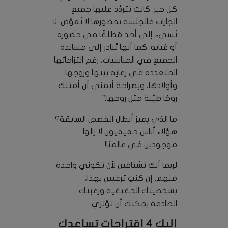
كل خير. كانت تتردَّد عليها جميع
الجارات فالجلسة بحضورها لا تُعوَّض. لا
تُسيء إلى أحد مُطلَقًا في حضوره
أو غيابه. كما أنها تُبادر إلى مساندة
الجميع في المناسبات، رغم التزاماتها
المتعددة في رعاية بيتها وزوجها
وأولادها، وبصراحة أتمنى أن أمتلك
روحًا طيِّبة مثل روحها.”
ما الذي يميز أبطال القصص السابقة؟
هؤلاء أناس حقيقيون لا زالوا
موجودين في عالمنا!
لربما أنك تشتاقين لأن تكوني واحدة
منهم. إن كنتِ ترغبين بهذا،
بشخصيتك الحقيقية ورغبتك
الصادقة يمكنك أن تؤثري.
إليك 4 اقتراحات تساعدك