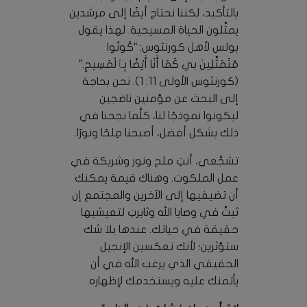
بالتأكيد، لكننا نحتاج أيضًا إلى مرشدين
يمثِّلون الحياة المسيحية. لهذا يقول
بولس لأهل كورنثوس: “كُونُوا
مُتَمَثِّلِينَ بي كَمَا أَنَا أَيْضًا بِٱلْمَسِيحِ.”
(كورنثوس الأولى 11: 1). نحن بحاجة
إلى البحث عن مؤمنين ناضجين
ليكونوا نموذجًا لنا، كلَّما نجحنا في
ذلك بشكل أفضل، أصبحنا مِلحًا ونورًا.
تشجَّعي، أنتِ ملح ونور وشريكة في
عمل الملكوت. وهناك قيمة يمكنك
أن تضيفيها إلى الآخرين والمجتمع إن
ثبتِّ في وصايا الله وثابرتِ لتعيشيها
حقيقة في حياتك. عندها بلا شك
ستؤثرين؛ لأنك تعكسين الإنجيل
الحقيقي الذي يرغب الله في أن
يأتمنك عليه ويستخدمك لإظهاره.