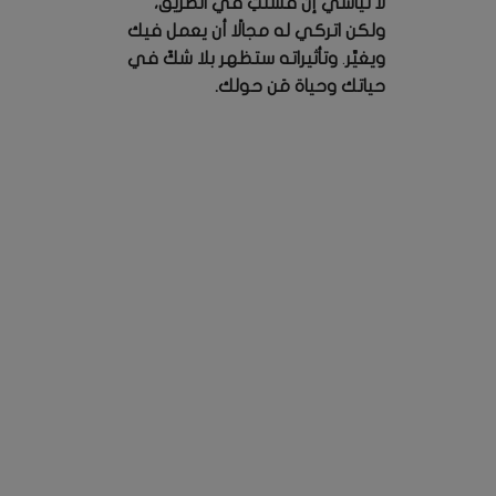
لا تيأسي إن فشلتِ في الطريق،
ولكن اتركي له مجالًا أن يعمل فيك
ويغيِّر
.
وتأثيراته ستظهر بلا شكّ في
حياتك وحياة مَن حولك.