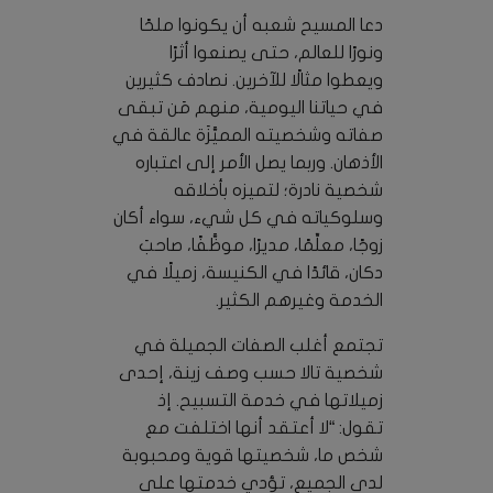
دعا المسيح شعبه أن يكونوا ملحًا
ونورًا للعالم، حتى يصنعوا أثرًا
ويعطوا مثالًا للآخرين. نصادف كثيرين
في حياتنا اليومية، منهم مَن تبقى
صفاته وشخصيته المميَّزَة عالقة في
الأذهان. وربما يصل الأمر إلى اعتباره
شخصية نادرة؛ لتميزه بأخلاقه
وسلوكياته في كل شيء، سواء أكان
زوجًا، معلِّمًا، مديرًا، موظَّفًا، صاحبَ
دكان، قائدًا في الكنيسة، زميلًا في
الخدمة وغيرهم الكثير.
تجتمع أغلب الصفات الجميلة في
شخصية تالا حسب وصف زينة، إحدى
زميلاتها في خدمة التسبيح. إذ
تقول: “لا أعتقد أنها اختلفت مع
شخص ما، شخصيتها قوية ومحبوبة
لدى الجميع، تؤدي خدمتها على