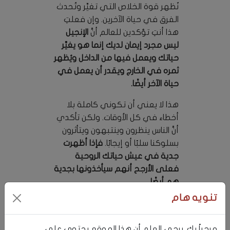
نُظهر قوة الخلاص التي تغيِّر وتُحدث
الفرق في حياة الآخرين. وإن فعلتِ
هذا أنتِ تؤكدين للعالم أنَّ
الإنجيل
ليس مجرد إيمان لديك إنما هو يغيِّر
حياتك ويعمل فيها من الداخل ويُظهر
ثمره في الخارج ويقدر أن يعمل في
حياة الآخر أيضًا.
هذا لا يعني أن تكوني كاملة بلا
أخطاء في كل الأوقات. ولكن تأكدي
أنَّ الناس ينظرون وينتبهون ويتأثرون
بسلوكنا سلبًا أو إيجابًا.
فإذا أظهرت
جدية في عيش حياتك الروحية
فعلى الأرجح أنهم سيأخذونها بجدية
هم أيضًا.
تنويه هام
كوني شفافة وأظهري
انطباعات حقيقية
مرحباً بكِ. يرجى العلم أن هذا الموقع يحتوي على