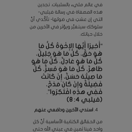
في عالم مليء بالسلبيات. تجدين
هذه المصفاة في رسالة فيلبي-
التي إن عشتِ في ضوئها- تأكَّدي أنَّ
سلوكك سيتغيَّر ويؤثر في الآخرين من
خلال حياتك.
“أَخِيرًا أَيُّهَا الإِخْوَةُ كُلُّ مَا
هُوَ حَقٌ، كُلُّ مَا هُوَ جَلِيلٌ،
كُلُّ مَا هُوَ عَادِلٌ، كُلُّ مَا هُوَ
طَاهِرٌ، كُلُّ مَا هُوَ مُسِرٌّ، كُلُّ
مَا صِيتُهُ حَسَنٌ، إِنْ كَانَتْ
فَضِيلَةٌ وَإِنْ كَانَ مَدْحٌ،
فَفِي هذِهِ افْتَكِرُوا”.
(فيلبي 4: 8)
اسندي الآخرين ودافعي عنهم
من الحقائق الكتابية الأساسية أنَّ كل
واحد فينا ثمين في عيني الله حتى