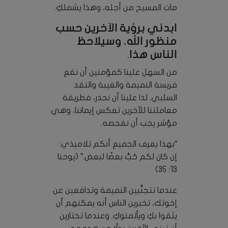
مات المسيح من أجله، وهذا يشملكِ.
ابدئي برؤية الآخرين حسب
منظور الله، وسيلاحظ
الناس هذا.
من السهل علينا كمؤمنين أن نقع
فريسة النميمة والغيبة والنقد
السلبي. لذا علينا أن نحذر، فطريقة
معاملتنا للآخرين تعكس إيماننا، وهي
مؤشر يجب أن نفحصه.
“بهذا يعرف الجميع أنكم تلاميذي:
إن كان لكم حُبٌّ بعضًا لبعض.” (يوحنا
13: 35)
عندما تتجنَّبين النميمة وتدافعين عن
إخوتك، تخبرين الناس أنه يمكنهم أن
يثقوا بكِ ويأتمنوكِ. وعندما تختارين