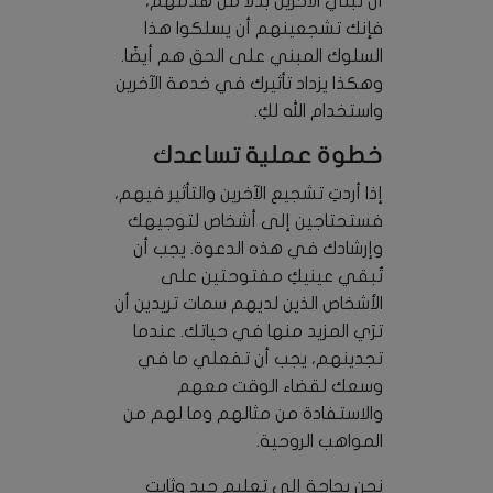
أن تبني الآخرين بدلًا من هدمهم،
فإنك تشجعينهم أن يسلكوا هذا
السلوك المبني على الحق هم أيضًا.
وهكذا يزداد تأثيرك في خدمة الآخرين
واستخدام الله لكِ.
خطوة عملية تساعدك
إذا أردتِ تشجيع الآخرين والتأثير فيهم،
فستحتاجين إلى أشخاص لتوجيهك
وإرشادك في هذه الدعوة. يجب أن
تُبقي عينيكِ مفتوحتين على
الأشخاص الذين لديهم سمات تريدين أن
ترَي المزيد منها في حياتك. عندما
تجدينهم، يجب أن تفعلي ما في
وسعك لقضاء الوقت معهم
والاستفادة من مثالهم وما لهم من
المواهب الروحية.
نحن بحاجة إلى تعليم جيد وثابت