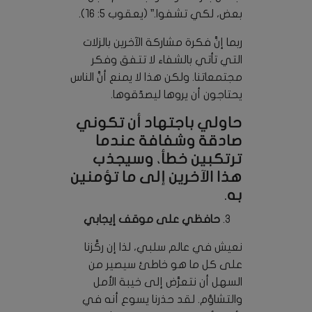
بعض، لكي تشفوا.” (يعقوب 5: 16).
ربما إنَّ فكرة مشاركة الآخرين بالزلات
التي تأتي بالشفاء لا تتفق وفكر
مجتمعاتنا. ولكن هذا لا يمنع أنَّ الناس
يحتاجون أن يروها ليصدّقوها.
حاولي باجتهاد أن تكوني
صادقة وشفافة عندما
ترتكبين خطأ، وسيجذب
هذا الآخرين إلى ما تؤمنين
به.
حافظي على موقف إيجابي
نعيش في عالم سلبي، لذا إن ركَّزنا
على كل ما هو خاطئ سيصير من
السهل أن نتعرَّض إلى خيبة الأمل
والتشاؤم. لقد حذرنا يسوع أنه في