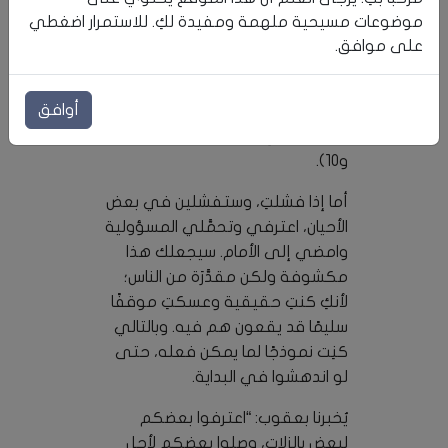
ليس أي منا أفضل أو أقدس من الآخر،
موضوعات مسيحية ملهمة ومفيدة لكِ. للاستمرار اضغطي
فقاومي الرغبة في التظاهر بذلك.
على موافق.
يخبرنا الكتاب المقدس في مواضع
عدة أنَّ الله يقاوم المستكبِرين وأما
أوافق
المتواضعون فيعطيهم نعمة (أمثال
3: 34، 11: 2، إشعياء 2: 12، يعقوب 4: 6
و10).
أما إذا فشلتِ، وستفشلين في بعض
الأحيان، اعترفي وتحمَّلي المسؤولية
وامضي إلى الأمام. سيجعلك هذا
مكشوفة ولكن مقدَّرَة من الناس؛
لأنكِ كنتِ حقيقية وعسكتِ موقفًا
سليمًا قد يقعون هم فيه. وبالتالي
كنِت نموذجًا لما يمكن فعله، حتى
لو اندهشوا في البداية.
يُخبرنا بعقوب: “اعترفوا بعضكم
لبعض بالزلات، وصلوا بعضكم لأجل